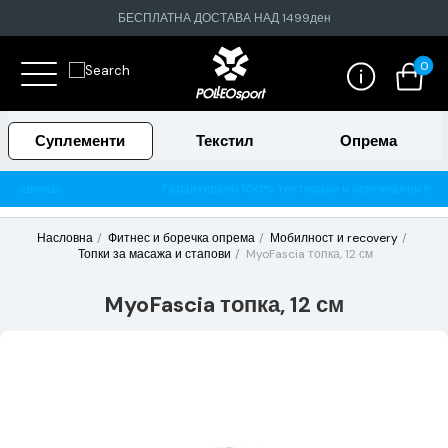
БЕСПЛАТНА ДОСТАВА НАД 1499ден
0
Суплементи
Текстил
Опрема
ица
Гарантирано 100% тестирани и оригинални производи
Насловна
Фитнес и боречка опрема
Мобилност и recovery
Топки за масажа и стапови
MyoFascia топка, 12 см
MyoFascia топка, 12 см