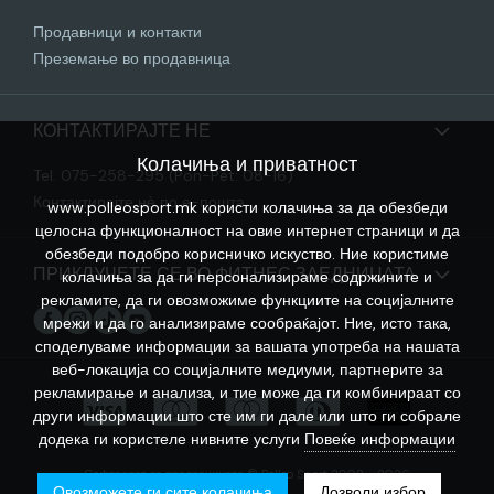
Продавници и контакти
Преземање во продавница
КОНТАКТИРАЈТЕ НЕ
Колачиња и приватност
Tel. 075-258-295 (Pon-Pet: 08-16)
Контактирајте нѐ по е-пошта
www.polleosport.mk користи колачиња за да обезбеди
целосна функционалност на овие интернет страници и да
обезбеди подобро корисничко искуство. Ние користиме
ПРИКЛУЧЕТЕ СЕ ВО ФИТНЕС ЗАЕДНИЦАТА
колачиња за да ги персонализираме содржините и
рекламите, да ги овозможиме функциите на социјалните
мрежи и да го анализираме сообраќајот. Ние, исто така,
споделуваме информации за вашата употреба на нашата
веб-локација со социјалните медиуми, партнерите за
рекламирање и анализа, и тие може да ги комбинираат со
други информации што сте им ги дале или што ги собрале
додека ги користеле нивните услуги
Повеќе информации
Софтверот за продавницата © Polleo Sport 2008 - 2026
Овозможете ги сите колачиња
Дозволи избор