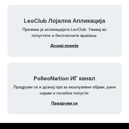
LeoClub Лојална Апликација
Преземи ја апликацијата LeoClub. Уживај во
попустите и бесплатните враќања.
Дознај повеќе
PolleoNation ИГ канал
Придружи се и дознај прв за ексклузивни објави, рани
најави и посебни попусти.
Придружи се