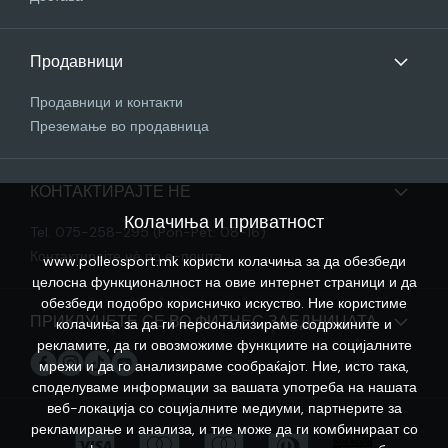
Продавници
Продавници и контакти
Преземање во продавница
КОНТАКТИРАЈТЕ НЕ
Колачиња и приватност
Tel. 075-258-295 (Pon-Pet: 08-16)
Контактирајте нѐ по е-пошта
www.polleosport.mk користи колачиња за да обезбеди
целосна функционалност на овие интернет страници и да
обезбеди подобро корисничко искуство. Ние користиме
ПРИКЛУЧЕТЕ СЕ ВО ФИТНЕС ЗАЕДНИЦАТА
колачиња за да ги персонализираме содржините и
рекламите, да ги овозможиме функциите на социјалните
мрежи и да го анализираме сообраќајот. Ние, исто така,
споделуваме информации за вашата употреба на нашата
веб-локација со социјалните медиуми, партнерите за
рекламирање и анализа, и тие може да ги комбинираат со