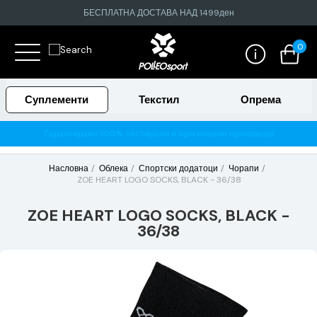
БЕСПЛАТНА ДОСТАВА НАД 1499ден
0
Суплементи
Текстил
Опрема
Гарантирано 100% тестирани и оригинални производи
Насловна
Облека
Спортски додатоци
Чорапи
ZOE HEART LOGO SOCKS, BLACK - 36/38
ZOE HEART LOGO SOCKS, BLACK -
36/38