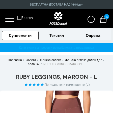
БЕСПЛАТНА ДОСТАВА НАД 1499ден
0
Суплементи
Текстил
Опрема
Купи online а преземи во најблиската продавница
Насловна
Облека
Женска облека
Женска облека долен дел
Хеланки
RUBY LEGGINGS, MAROON - L
RUBY LEGGINGS, MAROON - L
Погледнете ги коментарите (2)