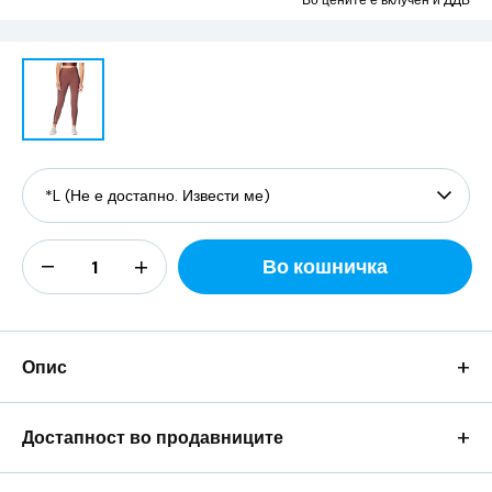
Во цените е вклучен и ДДВ
Во кошничка
+
Опис
+
Достапност во продавниците