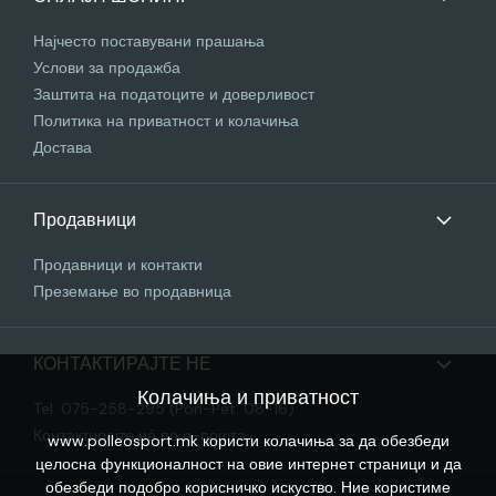
Најчесто поставувани прашања
Услови за продажба
Заштита на податоците и доверливост
Политика на приватност и колачиња
Достава
Продавници
Продавници и контакти
Преземање во продавница
КОНТАКТИРАЈТЕ НЕ
Колачиња и приватност
Tel. 075-258-295 (Pon-Pet: 08-16)
Контактирајте нѐ по е-пошта
www.polleosport.mk користи колачиња за да обезбеди
целосна функционалност на овие интернет страници и да
обезбеди подобро корисничко искуство. Ние користиме