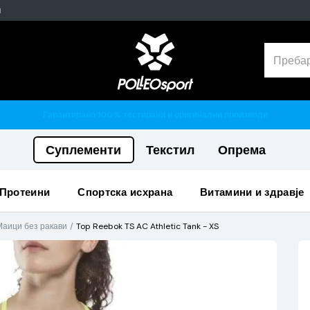
н
Гарантирано 100% тестирани и оригинални производи
Суплементи
Текстил
Опрема
протеини
спортска исхрана
витамини и здравје
Маици без ракави
Top Reebok TS AC Athletic Tank - XS