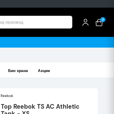
0
био храна
акции
Reebok
Top Reebok TS AC Athletic
Tank - XS