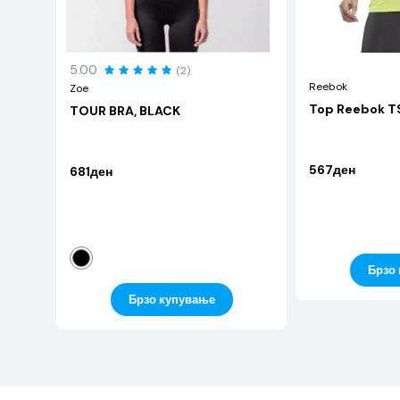
5.00
(2)
Reebok
Zoe
TOUR BRA, BLACK
567ден
681ден
Брзо
Брзо купување