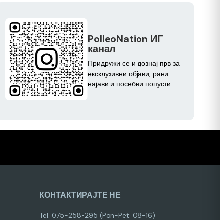
PolleoNation ИГ
канал
Придружи се и дознај прв за
ексклузивни објави, рани
најави и посебни попусти.
КОНТАКТИРАЈТЕ НЕ
Tel. 075-258-295 (Pon-Pet: 08-16)