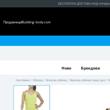
БЕСПЛАТНА ДОСТАВА НАД 1499де
Продавници
|
Building-body.com
најблиската продавница
ново
брендови
Насловна
Облека
Женска облека
Женска облека горен дел