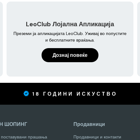
LeoClub Лојална Апликација
Преземи ја апликацијата LeoClub. Уживај во попустите
и бесплатните враќања.
Дознај повеќе
18 ГОДИНИ ИСКУСТВО
Н ШОПИНГ
Продавници
о поставувани прашања
Продавници и контакти