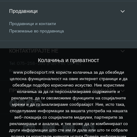
Продавници
Продавници и контакти
Преземање во продавница
КОНТАКТИРАЈТЕ НЕ
Колачиња и приватност
Tel. 075-258-295 (Pon-Pet: 08-16)
Контактирајте нѐ по е-пошта
www.polleosport.mk користи колачиња за да обезбеди
целосна функционалност на овие интернет страници и да
обезбеди подобро корисничко искуство. Ние користиме
ПРИКЛУЧЕТЕ СЕ ВО ФИТНЕС ЗАЕДНИЦАТА
колачиња за да ги персонализираме содржините и
рекламите, да ги овозможиме функциите на социјалните
мрежи и да го анализираме сообраќајот. Ние, исто така,
споделуваме информации за вашата употреба на нашата
веб-локација со социјалните медиуми, партнерите за
рекламирање и анализа, и тие може да ги комбинираат со
други информации што сте им ги дале или што ги собрале
додека ги користеле нивните услуги
Повеќе информации