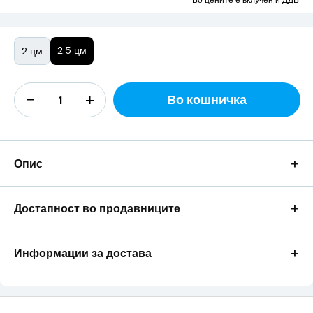
Во цените е вклучен и ДДВ
2.5 цм
2 цм
Во кошничка
+
Опис
+
Достапност во продавниците
+
Информации за достава