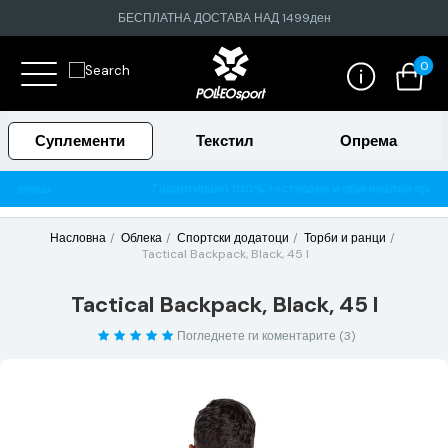
БЕСПЛАТНА ДОСТАВА НАД 1499ден
0
Суплементи
Текстил
Опрема
Гарантирано 100% тестирани и оригинални производи
Насловна
Облека
Спортски додатоци
Торби и ранци
Tactical Backpack, Black, 45 l
Tactical Backpack, Black, 45 l
Погледнете ги коментарите (3)