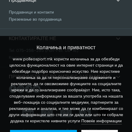
Продавници
Продавници и контакти
Преземање во продавница
КОНТАКТИРАЈТЕ НЕ
Колачиња и приватност
Tel. 075-258-295 (Pon-Pet: 08-16)
Контактирајте нѐ по е-пошта
www.polleosport.mk користи колачиња за да обезбеди
целосна функционалност на овие интернет страници и да
обезбеди подобро корисничко искуство. Ние користиме
ПРИКЛУЧЕТЕ СЕ ВО ФИТНЕС ЗАЕДНИЦАТА
колачиња за да ги персонализираме содржините и
рекламите, да ги овозможиме функциите на социјалните
мрежи и да го анализираме сообраќајот. Ние, исто така,
споделуваме информации за вашата употреба на нашата
веб-локација со социјалните медиуми, партнерите за
рекламирање и анализа, и тие може да ги комбинираат со
други информации што сте им ги дале или што ги собрале
додека ги користеле нивните услуги
Повеќе информации
Софтверот за продавницата © Polleo Sport 2008 - 2026