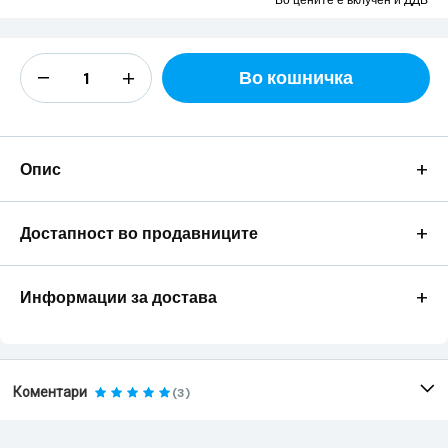
Во цените е вклучен и ДДВ
Во кошничка
+
Опис
+
Достапност во продавниците
+
Информации за достава
Коментари
(3)