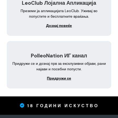
LeoClub Лојална Апликација
Преземи ја апликацијата LeoClub. Уживај во
попустите и бесплатните враќања.
Дознај повеќе
PolleoNation ИГ канал
Придружи се и дознај прв за ексклузивни објави, рани
најави и посебни попусти.
Придружи се
18 ГОДИНИ ИСКУСТВО