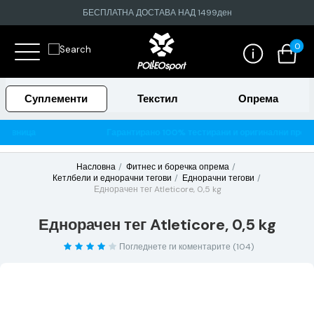
БЕСПЛАТНА ДОСТАВА НАД 1499ден
0
Суплементи
Текстил
Опрема
давница
Гарантирано 100% тестирани и оригинални произ
Насловна
Фитнес и боречка опрема
Кетлбели и еднорачни тегови
Еднорачни тегови
Еднорачен тег Atleticore, 0,5 kg
Еднорачен тег Atleticore, 0,5 kg
Погледнете ги коментарите (104)