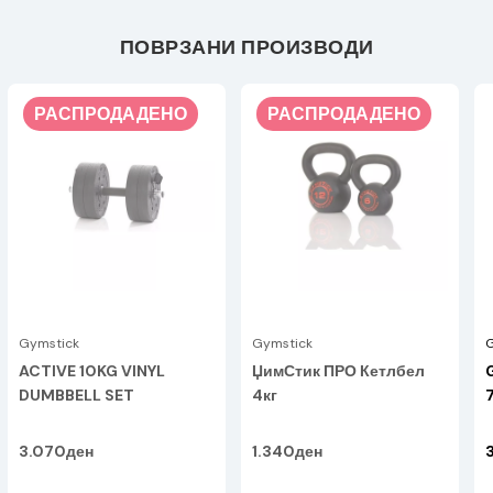
ПОВРЗАНИ ПРОИЗВОДИ
РАСПРОДАДЕНО
РАСПРОДАДЕНО
Gymstick
Gymstick
G
ACTIVE 10KG VINYL
ЏимСтик ПРО Кетлбел
DUMBBELL SET
4кг
7
3.070ден
1.340ден