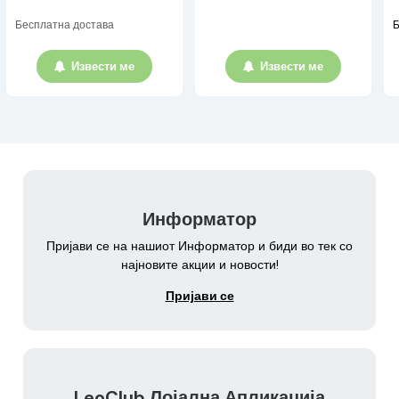
Бесплатна достава
Б
Извести ме
Извести ме
Информатор
Пријави се на нашиот Информатор и биди во тек со
најновите акции и новости!
Пријави се
LeoClub Лојална Апликација