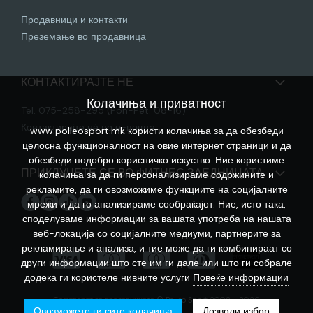
Продавници и контакти
Преземање во продавница
КОНТАКТИРАЈТЕ НЕ
Колачиња и приватност
Tel. 075-258-295 (Pon-Pet: 08-16)
Контактирајте нѐ по е-пошта
www.polleosport.mk користи колачиња за да обезбеди
целосна функционалност на овие интернет страници и да
обезбеди подобро корисничко искуство. Ние користиме
ПРИКЛУЧЕТЕ СЕ ВО ФИТНЕС ЗАЕДНИЦАТА
колачиња за да ги персонализираме содржините и
рекламите, да ги овозможиме функциите на социјалните
мрежи и да го анализираме сообраќајот. Ние, исто така,
споделуваме информации за вашата употреба на нашата
веб-локација со социјалните медиуми, партнерите за
рекламирање и анализа, и тие може да ги комбинираат со
други информации што сте им ги дале или што ги собрале
додека ги користеле нивните услуги
Повеќе информации
Софтверот за продавницата © Polleo Sport 2008 - 2026
Овозможете ги сите колачиња
Дозволи избор