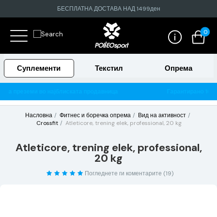
БЕСПЛАТНА ДОСТАВА НАД 1499ден
0
Суплементи
Текстил
Опрема
вница
Гарантирано 100% тестирани и оригинални производ
Насловна
Фитнес и боречка опрема
Вид на активност
Crossfit
Atleticore, trening elek, professional, 20 kg
Atleticore, trening elek, professional,
20 kg
Погледнете ги коментарите (19)