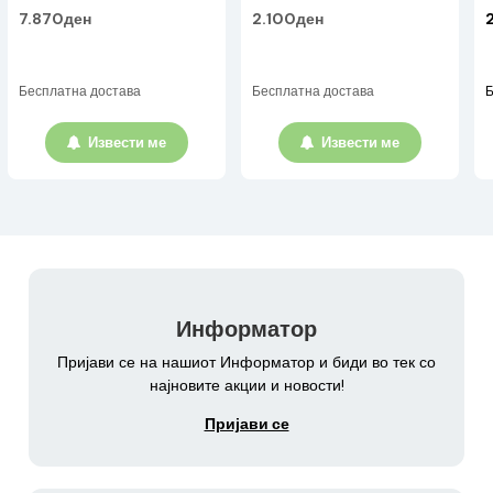
7.870ден
2.100ден
Бесплатна достава
Бесплатна достава
Б
Извести ме
Извести ме
Информатор
Пријави се на нашиот Информатор и биди во тек со
најновите акции и новости!
Пријави се