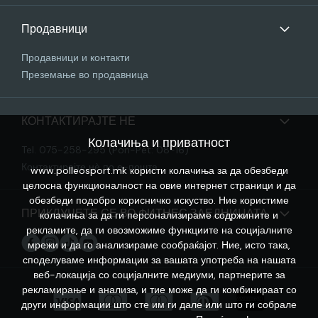
Продавници
Продавници и контакти
Преземање во продавница
КОНТАКТИРАЈТЕ НЕ
Колачиња и приватност
Tel. 075-258-295 (Pon-Pet: 08-16)
Контактирајте нѐ по е-пошта
www.polleosport.mk користи колачиња за да обезбеди
целосна функционалност на овие интернет страници и да
обезбеди подобро корисничко искуство. Ние користиме
ПРИКЛУЧЕТЕ СЕ ВО ФИТНЕС ЗАЕДНИЦАТА
колачиња за да ги персонализираме содржините и
рекламите, да ги овозможиме функциите на социјалните
мрежи и да го анализираме сообраќајот. Ние, исто така,
споделуваме информации за вашата употреба на нашата
веб-локација со социјалните медиуми, партнерите за
рекламирање и анализа, и тие може да ги комбинираат со
други информации што сте им ги дале или што ги собрале