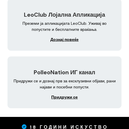
LeoClub Лојална Апликација
Преземи ја апликацијата LeoClub. Уживај во
попустите и бесплатните враќања.
Дознај повеќе
PolleoNation ИГ канал
Придружи се и дознај прв за ексклузивни објави, рани
најави и посебни попусти.
Придружи се
18 ГОДИНИ ИСКУСТВО