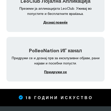
LeoClub Лојална Апликација
Преземи ја апликацијата LeoClub. Уживај во
попустите и бесплатните враќања.
Дознај повеќе
PolleoNation ИГ канал
Придружи се и дознај прв за ексклузивни објави, рани
најави и посебни попусти.
Придружи се
18 ГОДИНИ ИСКУСТВО