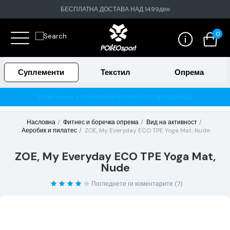
БЕСПЛАТНА ДОСТАВА НАД 1499ден
0
Суплементи
Текстил
Опрема
земи во најблиската продавница
Гарантирано 100% тестира
Насловна
Фитнес и боречка опрема
Вид на активност
Аеробик и пилатес
ZOE, My Everyday ECO TPE Yoga Mat, Nude
ZOE, My Everyday ECO TPE Yoga Mat,
Nude
Погледнете ги коментарите (7)