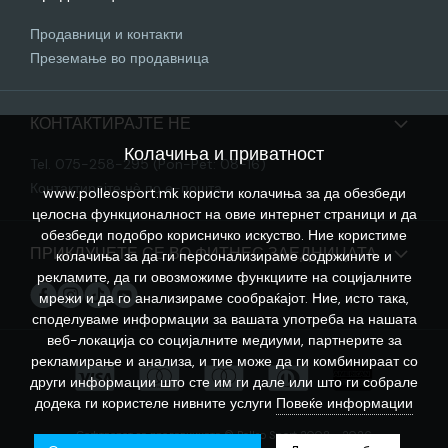
Продавници и контакти
Преземање во продавница
КОНТАКТИРАЈТЕ НЕ
Колачиња и приватност
Tel. 075-258-295 (Pon-Pet: 08-16)
Контактирајте нѐ по е-пошта
www.polleosport.mk користи колачиња за да обезбеди
целосна функционалност на овие интернет страници и да
обезбеди подобро корисничко искуство. Ние користиме
ПРИКЛУЧЕТЕ СЕ ВО ФИТНЕС ЗАЕДНИЦАТА
колачиња за да ги персонализираме содржините и
рекламите, да ги овозможиме функциите на социјалните
мрежи и да го анализираме сообраќајот. Ние, исто така,
споделуваме информации за вашата употреба на нашата
веб-локација со социјалните медиуми, партнерите за
рекламирање и анализа, и тие може да ги комбинираат со
други информации што сте им ги дале или што ги собрале
додека ги користеле нивните услуги
Повеќе информации
Софтверот за продавницата © Polleo Sport 2008 - 2026