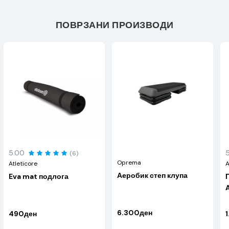
ПОВРЗАНИ ПРОИЗВОДИ
5.00
(6)
Oprema
Atleticore
A
Аеробик степ клупа
Eva mat подлога
A
6.300ден
490ден