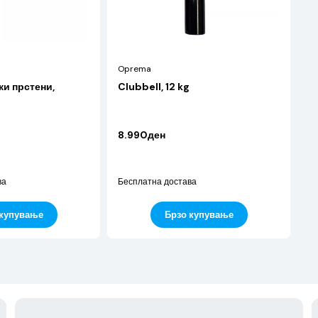
Oprema
и прстени,
Clubbell, 12 kg
8.990ден
ва
Бесплатна достава
 купување
Брзо купување