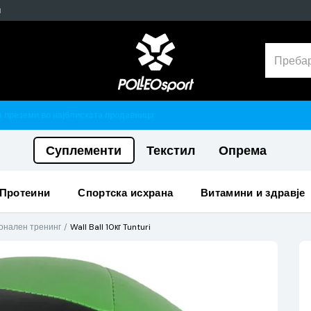
н
Гарантирано 100% тестирани и оригинални производи
Суплементи
Текстил
Опрема
протеини
спортска исхрана
витамини и здравје
онален тренинг
Wall Ball 10кг Tunturi