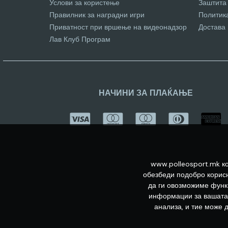
Услови за користење
Заштита
Правилник за наградни игри
Политик
Приватност при вршење на видеонадзор
Достава
Лав Клуб Програм
НАЧИНИ ЗА ПЛАЌАЊЕ
www.polleosport.mk ко
обезбеди подобро корисн
да ги овозможиме функц
информации за вашата 
анализа, и тие може 