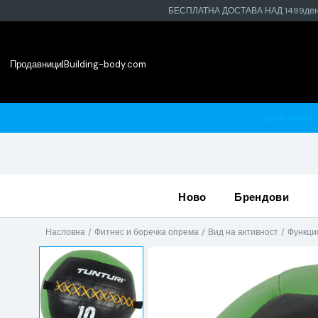
БЕСПЛАТНА ДОСТАВА НАД 1499де
Продавници
|
Building-body.com
 во најблиската продавница
ново
брендови
Насловна
Фитнес и боречка опрема
Вид на активност
Функци