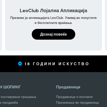
LeoClub Лојална Апликација
Преземи ја апликацијата LeoClub. Уживај во попустите
и бесплатните враќања.
Дознај повеќе
18 ГОДИНИ ИСКУСТВО
Н ШОПИНГ
Продавници
о поставувани прашања
Продавници и контакти
за продажба
Преземање во продавница