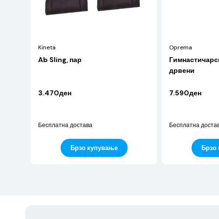
Kineta
Oprema
Ab Sling, пар
Гимнастичарск
дрвени
3.470ден
7.590ден
Бесплатна достава
Бесплатна доста
Брзо купување
Брзо