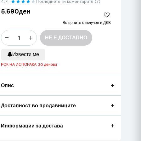
4.71
Погледнете ги коментарите (7)
5.690ден
Во цените е вклучен и ДДВ
НЕ Е ДОСТАПНО
Извести ме
РОК НА ИСПОРАКА: 30 денови
+
Опис
+
Достапност во продавниците
+
Информации за достава