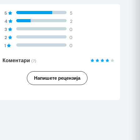
60%
5
5
Complete
60%
4
2
Complete
60%
3
0
Complete
60%
2
0
Complete
60%
1
0
Complete
Коментари
(7)
Напишете рецензија