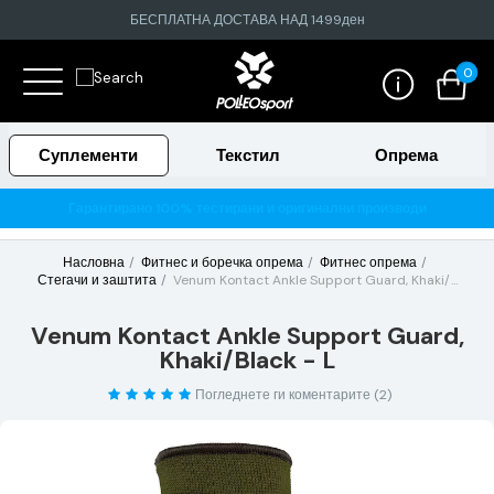
БЕСПЛАТНА ДОСТАВА НАД 1499ден
0
Суплементи
Текстил
Опрема
Гарантирано 100% тестирани и оригинални производи
Насловна
Фитнес и боречка опрема
Фитнес опрема
Стегачи и заштита
Venum Kontact Ankle Support Guard, Khaki/Black - L
Venum Kontact Ankle Support Guard,
Khaki/Black - L
Погледнете ги коментарите (2)