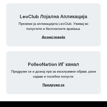
LeoClub Лојална Апликација
Преземи ја апликацијата LeoClub. Уживај во
попустите и бесплатните враќања.
Дознај повеќе
PolleoNation ИГ канал
Придружи се и дознај прв за ексклузивни објави, рани
најави и посебни попусти.
Придружи се