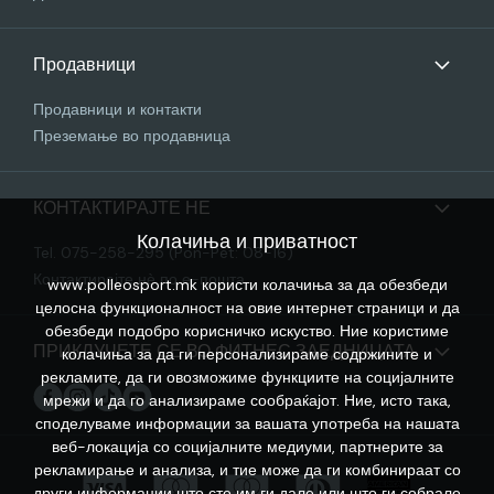
Продавници
Продавници и контакти
Преземање во продавница
КОНТАКТИРАЈТЕ НЕ
Колачиња и приватност
Tel. 075-258-295 (Pon-Pet: 08-16)
Контактирајте нѐ по е-пошта
www.polleosport.mk користи колачиња за да обезбеди
целосна функционалност на овие интернет страници и да
обезбеди подобро корисничко искуство. Ние користиме
ПРИКЛУЧЕТЕ СЕ ВО ФИТНЕС ЗАЕДНИЦАТА
колачиња за да ги персонализираме содржините и
рекламите, да ги овозможиме функциите на социјалните
мрежи и да го анализираме сообраќајот. Ние, исто така,
споделуваме информации за вашата употреба на нашата
веб-локација со социјалните медиуми, партнерите за
рекламирање и анализа, и тие може да ги комбинираат со
други информации што сте им ги дале или што ги собрале