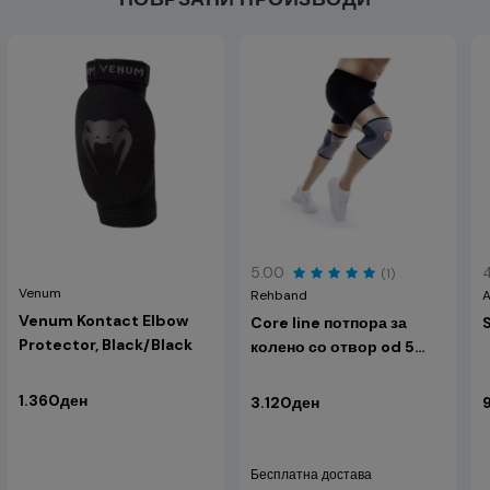
5.00
(1)
Venum
Rehband
A
Venum Kontact Elbow
Core line потпора за
Protector, Black/Black
колено со отвор od 5
mm
1.360ден
3.120ден
Бесплатна достава