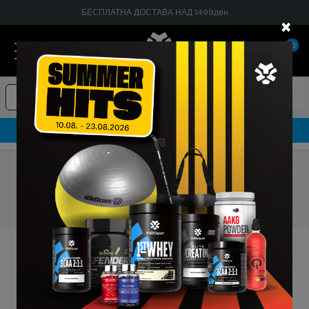
БЕСПЛАТНА ДОСТАВА НАД 1499ден
×
0
Суплементи
Текстил
Опрема
Гарантирано 100% тестирани и оригинални производи
Насловна
Фитнес и боречка опрема
Фитнес опрема
Стегачи и заштита
Стегач за стапало - М
Стегач за стапало - М