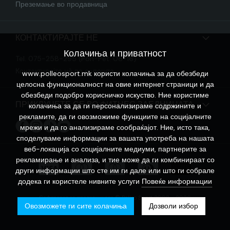
Преземање во продавница
КОНТАКТИРАЈТЕ НЕ
Колачиња и приватност
Tel. 075-258-295 (Pon-Pet: 08-16)
Контактирајте нѐ по е-пошта
www.polleosport.mk користи колачиња за да обезбеди
целосна функционалност на овие интернет страници и да
обезбеди подобро корисничко искуство. Ние користиме
ПРИКЛУЧЕТЕ СЕ ВО ФИТНЕС ЗАЕДНИЦАТА
колачиња за да ги персонализираме содржините и
рекламите, да ги овозможиме функциите на социјалните
мрежи и да го анализираме сообраќајот. Ние, исто така,
споделуваме информации за вашата употреба на нашата
веб-локација со социјалните медиуми, партнерите за
рекламирање и анализа, и тие може да ги комбинираат со
други информации што сте им ги дале или што ги собрале
додека ги користеле нивните услуги
Повеќе информации
Софтверот за продавницата © Polleo Sport 2008 - 2026
Овозможете ги сите колачиња
Дозволи избор