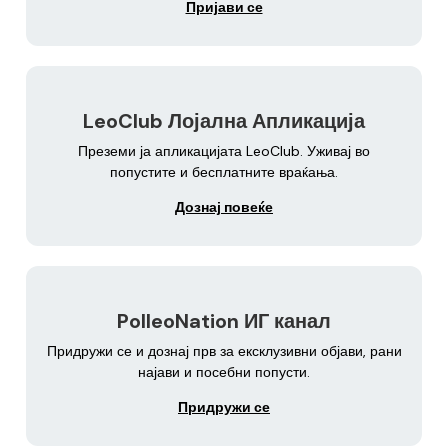
Пријави се
LeoClub Лојална Апликација
Преземи ја апликацијата LeoClub. Уживај во
попустите и бесплатните враќања.
Дознај повеќе
PolleoNation ИГ канал
Придружи се и дознај прв за ексклузивни објави, рани
најави и посебни попусти.
Придружи се