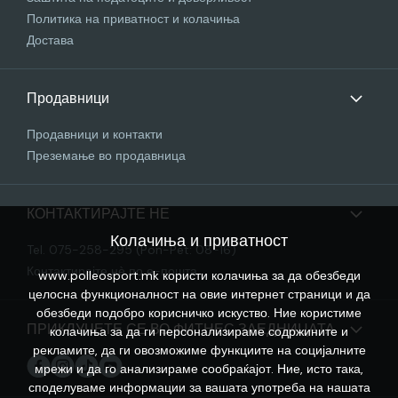
Политика на приватност и колачиња
Достава
Продавници
Продавници и контакти
Преземање во продавница
КОНТАКТИРАЈТЕ НЕ
Колачиња и приватност
Tel. 075-258-295 (Pon-Pet: 08-16)
Контактирајте нѐ по е-пошта
www.polleosport.mk користи колачиња за да обезбеди
целосна функционалност на овие интернет страници и да
обезбеди подобро корисничко искуство. Ние користиме
ПРИКЛУЧЕТЕ СЕ ВО ФИТНЕС ЗАЕДНИЦАТА
колачиња за да ги персонализираме содржините и
рекламите, да ги овозможиме функциите на социјалните
мрежи и да го анализираме сообраќајот. Ние, исто така,
споделуваме информации за вашата употреба на нашата