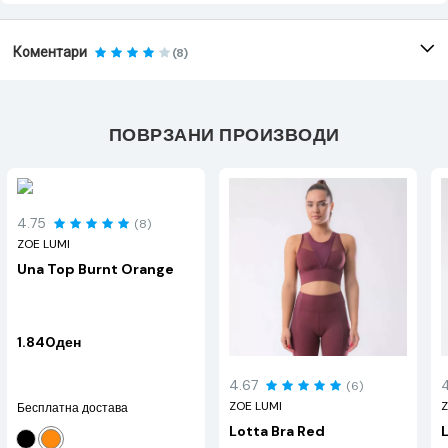
Коментари
(8)
ПОВРЗАНИ ПРОИЗВОДИ
4.75
(8)
ZOE LUMI
Una Top Burnt Orange
1.840ден
4.67
(6)
ZOE LUMI
Z
Бесплатна достава
Lotta Bra Red