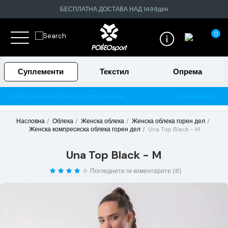
БЕСПЛАТНА ДОСТАВА НАД 1499ден
0
Суплементи
Текстил
Опрема
ница
Гарантирано 100% тестирани и оригинални производи
Насловна
Облека
Женска облека
Женска облека горен дел
Женска компресиска облека горен дел
Una Top Black - M
Una Top Black - M
Погледнете ги коментарите (8)