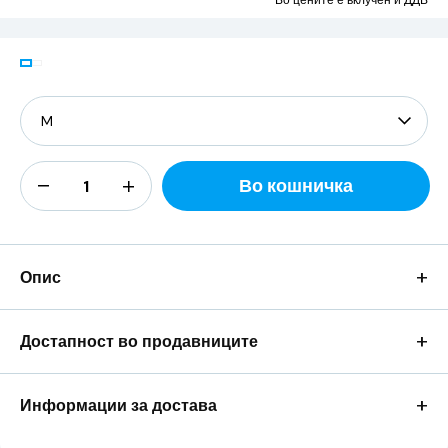
Во цените е вклучен и ДДВ
Во кошничка
+
Опис
+
Достапност во продавниците
+
Информации за достава