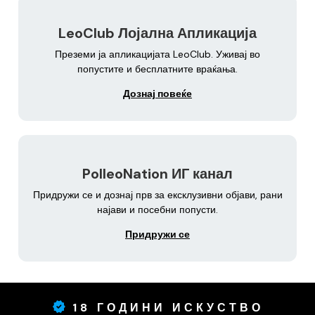
LeoClub Лојална Апликација
Преземи ја апликацијата LeoClub. Уживај во
попустите и бесплатните враќања.
Дознај повеќе
PolleoNation ИГ канал
Придружи се и дознај прв за ексклузивни објави, рани
најави и посебни попусти.
Придружи се
18 ГОДИНИ ИСКУСТВО