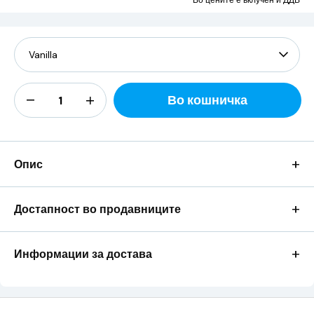
Во цените е вклучен и ДДВ
Во кошничка
+
Опис
+
Достапност во продавниците
+
Информации за достава