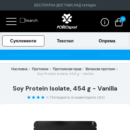
БЕСПЛАТНА ДОСТАВА НАД 1499ден
0
Суплементи
Текстил
Опрема
ката продавница
Гарантирано 100% тестирани и оригиналн
Насловна
Протеини
Протеински прав
Вегански протеин
Soy Protein Isolate, 454 g - Vanilla
Soy Protein Isolate, 454 g - Vanilla
Погледнете ги коментарите (84)