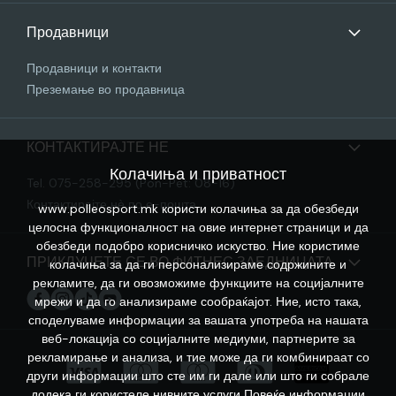
Продавници
Продавници и контакти
Преземање во продавница
КОНТАКТИРАЈТЕ НЕ
Колачиња и приватност
Tel. 075-258-295 (Pon-Pet: 08-16)
Контактирајте нѐ по е-пошта
www.polleosport.mk користи колачиња за да обезбеди
целосна функционалност на овие интернет страници и да
обезбеди подобро корисничко искуство. Ние користиме
ПРИКЛУЧЕТЕ СЕ ВО ФИТНЕС ЗАЕДНИЦАТА
колачиња за да ги персонализираме содржините и
рекламите, да ги овозможиме функциите на социјалните
мрежи и да го анализираме сообраќајот. Ние, исто така,
споделуваме информации за вашата употреба на нашата
веб-локација со социјалните медиуми, партнерите за
рекламирање и анализа, и тие може да ги комбинираат со
други информации што сте им ги дале или што ги собрале
додека ги користеле нивните услуги
Повеќе информации