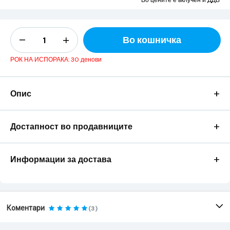
Во цените е вклучен и ДДВ
Во кошничка
РОК НА ИСПОРАКА: 30 денови
+
Опис
+
Достапност во продавниците
+
Информации за достава
Коментари
(3)