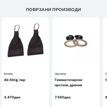
ПОВРЗАНИ ПРОИЗВОДИ
Kineta
Oprema
Ab Sling, пар
Гимнастичарски
C
прстени, дрвени
3.470ден
7.590ден