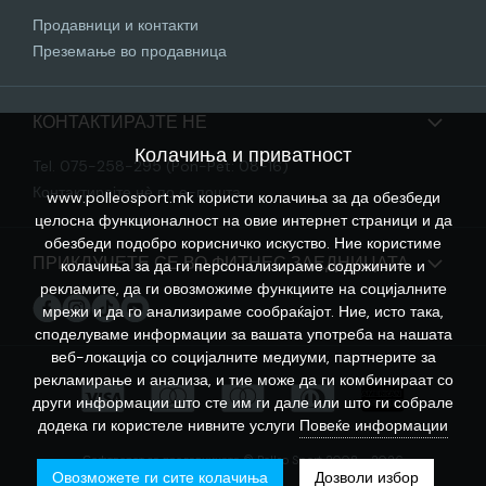
Продавници и контакти
Преземање во продавница
КОНТАКТИРАЈТЕ НЕ
Колачиња и приватност
Tel. 075-258-295 (Pon-Pet: 08-16)
Контактирајте нѐ по е-пошта
www.polleosport.mk користи колачиња за да обезбеди
целосна функционалност на овие интернет страници и да
обезбеди подобро корисничко искуство. Ние користиме
ПРИКЛУЧЕТЕ СЕ ВО ФИТНЕС ЗАЕДНИЦАТА
колачиња за да ги персонализираме содржините и
рекламите, да ги овозможиме функциите на социјалните
мрежи и да го анализираме сообраќајот. Ние, исто така,
споделуваме информации за вашата употреба на нашата
веб-локација со социјалните медиуми, партнерите за
рекламирање и анализа, и тие може да ги комбинираат со
други информации што сте им ги дале или што ги собрале
додека ги користеле нивните услуги
Повеќе информации
Софтверот за продавницата © Polleo Sport 2008 - 2026
Овозможете ги сите колачиња
Дозволи избор