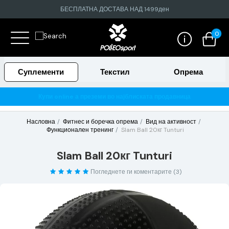
БЕСПЛАТНА ДОСТАВА НАД 1499ден
0
Суплементи
Текстил
Опрема
Гарантирано 100% тестирани и оригинални производи
Насловна
Фитнес и боречка опрема
Вид на активност
Функционален тренинг
Slam Ball 20кг Tunturi
Slam Ball 20кг Tunturi
Погледнете ги коментарите (3)