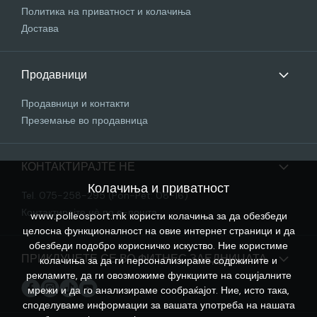
Политика на приватност и колачиња
Достава
Продавници
Продавници и контакти
Преземање во продавница
КОНТАКТИРАЈТЕ НЕ
Колачиња и приватност
Tel. 075-258-295 (Pon-Pet: 08-16)
Контактирајте нѐ по е-пошта
www.polleosport.mk користи колачиња за да обезбеди
целосна функционалност на овие интернет страници и да
обезбеди подобро корисничко искуство. Ние користиме
ПРИКЛУЧЕТЕ СЕ ВО ФИТНЕС ЗАЕДНИЦАТА
колачиња за да ги персонализираме содржините и
рекламите, да ги овозможиме функциите на социјалните
мрежи и да го анализираме сообраќајот. Ние, исто така,
споделуваме информации за вашата употреба на нашата