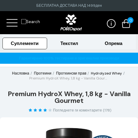
БЕСПЛАТНА ДОСТАВА НАД 1499ден
0
Суплементи
Текстил
Опрема
Гарантирано 100% тестирани и оригинални производи
Насловна
Протеини
Протеински прав
Hydrolyzed Whey
Premium HydroX Whey, 1,8 kg - Vanilla Gourmet
Premium HydroX Whey, 1,8 kg - Vanilla
Gourmet
Погледнете ги коментарите (178)