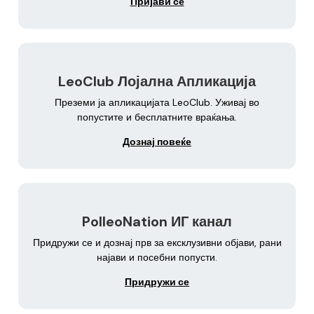
Пријави се
LeoClub Лојална Апликација
Преземи ја апликацијата LeoClub. Уживај во
попустите и бесплатните враќања.
Дознај повеќе
PolleoNation ИГ канал
Придружи се и дознај прв за ексклузивни објави, рани
најави и посебни попусти.
Придружи се