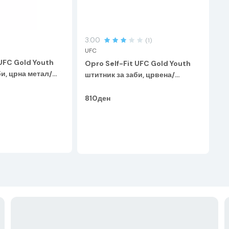
3.00
(1)
UFC
 UFC Gold Youth
Opro Self-Fit UFC Gold Youth
и, црна метал/
штитник за заби, црвена/
сребрена
810ден