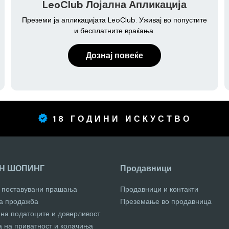
LeoClub Лојална Апликација
Преземи ја апликацијата LeoClub. Уживај во попустите
и бесплатните враќања.
Дознај повеќе
18 ГОДИНИ ИСКУСТВО
Н ШОПИНГ
Продавници
о поставувани прашања
Продавници и контакти
за продажба
Преземање во продавница
 на податоците и доверливост
а на приватност и колачиња