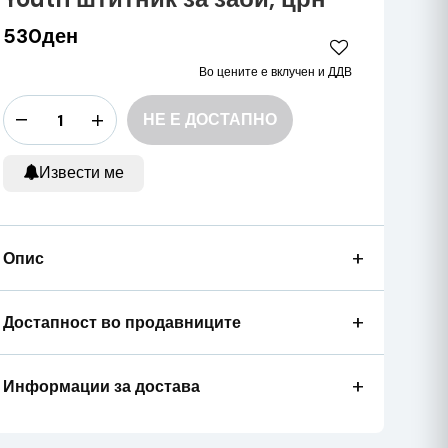
530ден
Во цените е вклучен и ДДВ
НЕ Е ДОСТАПНО
Извести ме
+
Опис
+
Достапност во продавниците
+
Информации за достава