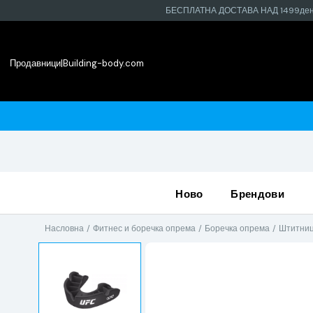
БЕСПЛАТНА ДОСТАВА НАД 1499де
Продавници
|
Building-body.com
најблиската продавница
ново
брендови
Насловна
Фитнес и боречка опрема
Боречка опрема
Штитниц