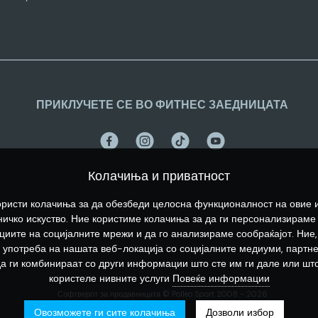
ПРИКЛУЧЕТЕ СЕ ВО ФИТНЕС ЗАЕДНИЦАТА
Колачиња и приватност
ристи колачиња за да обезбеди целосна функционалност на овие 
ичко искуство. Ние користиме колачиња за да ги персонализираме
иите на социјалните мрежи и да го анализираме сообраќајот. Ние,
употреба на нашата веб-локација со социјалните медиуми, партн
да ги комбинираат со други информации што сте им ги дале или што
користеле нивните услуги
Повеќе информации
Софтверот за продавницата © Polleo Sport 2008 - 2026
Овозможете ги сите колачиња
Дозволи избор