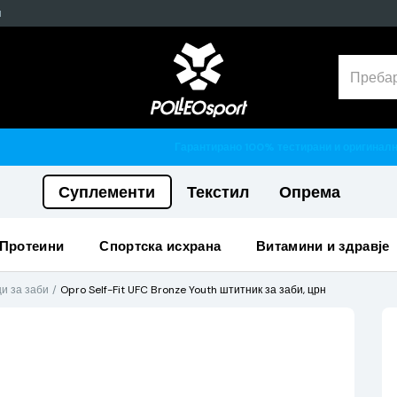
н
Гарантирано 100% тестирани и оригинални производи
Суплементи
Текстил
Опрема
протеини
спортска исхрана
витамини и здравје
и за заби
Opro Self-Fit UFC Bronze Youth штитник за заби, црн