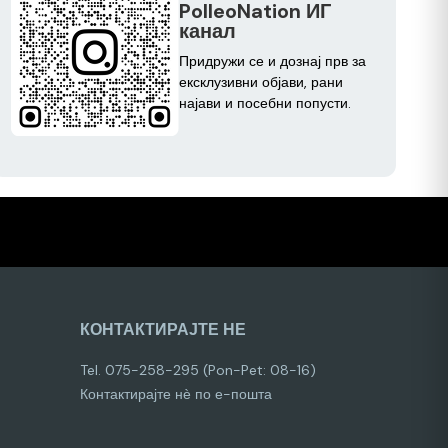
PolleoNation ИГ
канал
Придружи се и дознај прв за
ексклузивни објави, рани
најави и посебни попусти.
КОНТАКТИРАЈТЕ НЕ
Tel. 075-258-295 (Pon-Pet: 08-16)
Контактирајте нѐ по е-пошта