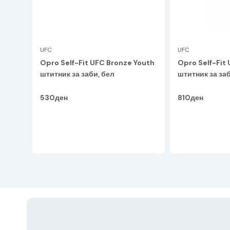
UFC
UFC
Opro Self-Fit UFC Bronze Youth
Opro Self-Fit
штитник за заби, бел
штитник за заб
златна
530ден
810ден