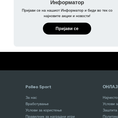
Информатор
Пријави се на нашиот Информатор и биди во тек со
најновите акции и новости!
Пријави се
Polleo Sport
ОНЛАЈ
За нас
Најчест
Вработување
Услови 
Услови за користење
Заштита
Правилник за наградни игри
Политик