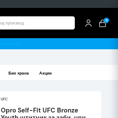
0
био храна
акции
UFC
Opro Self-Fit UFC Bronze
Youth штитник за заби, црн