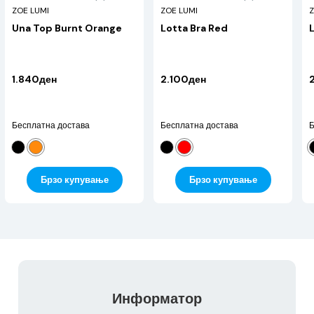
ZOE LUMI
ZOE LUMI
Z
Una Top Burnt Orange
Lotta Bra Red
1.840ден
2.100ден
Бесплатна достава
Бесплатна достава
Б
Брзо купување
Брзо купување
Информатор