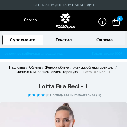
БЕСПЛАТНА ДОСТАВА НАД 1499ден
0
Суплементи
Текстил
Опрема
а
Гарантирано 100% тестирани и оригинални производи
Насловна
Облека
Женска облека
Женска облека горен дел
Женска компресиска облека горен дел
Lotta Bra Red - L
Lotta Bra Red - L
Погледнете ги коментарите (6)