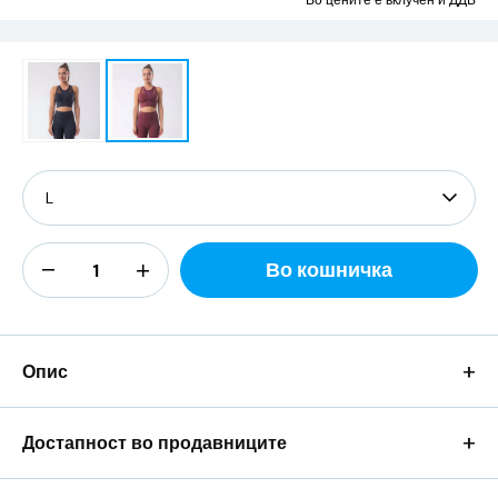
Во цените е вклучен и ДДВ
Во кошничка
+
Опис
+
Достапност во продавниците