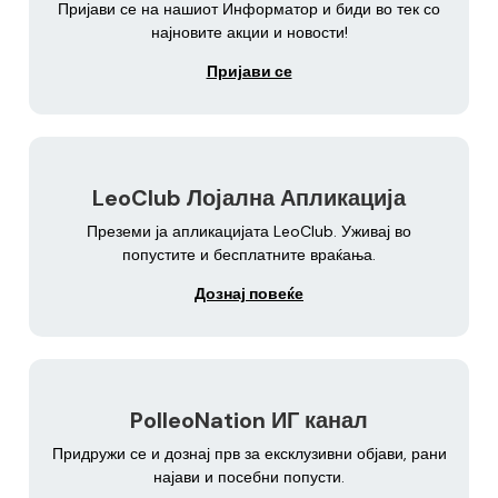
Пријави се на нашиот Информатор и биди во тек со
најновите акции и новости!
Пријави се
LeoClub Лојална Апликација
Преземи ја апликацијата LeoClub. Уживај во
попустите и бесплатните враќања.
Дознај повеќе
PolleoNation ИГ канал
Придружи се и дознај прв за ексклузивни објави, рани
најави и посебни попусти.