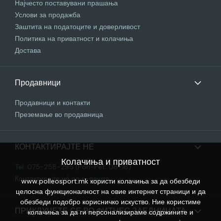
Најчесто поставувани прашања
Услови за продажба
Заштита на податоците и доверливост
Политика на приватност и колачиња
Достава
Продавници
Продавници и контакти
Преземање во продавница
КОНТАКТИРАЈТЕ НЕ
Колачиња и приватност
Tel. 075-258-295 (Pon-Pet: 08-16)
Контактирајте нѐ по е-пошта
www.polleosport.mk користи колачиња за да обезбеди
целосна функционалност на овие интернет страници и да
обезбеди подобро корисничко искуство. Ние користиме
ПРИКЛУЧЕТЕ СЕ ВО ФИТНЕС ЗАЕДНИЦАТА
колачиња за да ги персонализираме содржините и