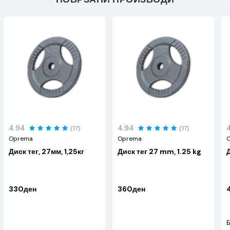
4.94
4.94
(17)
(17)
Oprema
Oprema
Диск тег, 27мм, 1,25кг
Диск тег 27 mm, 1.25 kg
330ден
360ден
Б