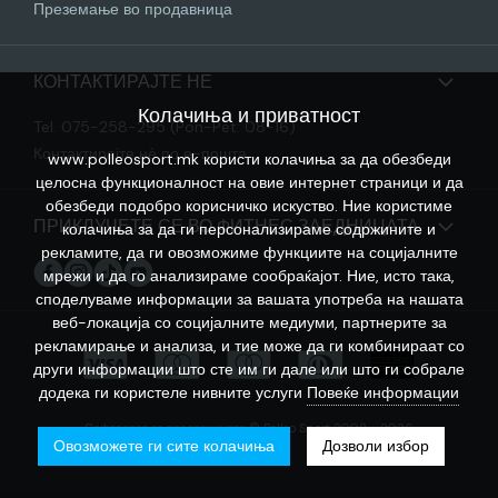
Преземање во продавница
КОНТАКТИРАЈТЕ НЕ
Колачиња и приватност
Tel. 075-258-295 (Pon-Pet: 08-16)
Контактирајте нѐ по е-пошта
www.polleosport.mk користи колачиња за да обезбеди
целосна функционалност на овие интернет страници и да
обезбеди подобро корисничко искуство. Ние користиме
ПРИКЛУЧЕТЕ СЕ ВО ФИТНЕС ЗАЕДНИЦАТА
колачиња за да ги персонализираме содржините и
рекламите, да ги овозможиме функциите на социјалните
мрежи и да го анализираме сообраќајот. Ние, исто така,
споделуваме информации за вашата употреба на нашата
веб-локација со социјалните медиуми, партнерите за
рекламирање и анализа, и тие може да ги комбинираат со
други информации што сте им ги дале или што ги собрале
додека ги користеле нивните услуги
Повеќе информации
Софтверот за продавницата © Polleo Sport 2008 - 2026
Овозможете ги сите колачиња
Дозволи избор