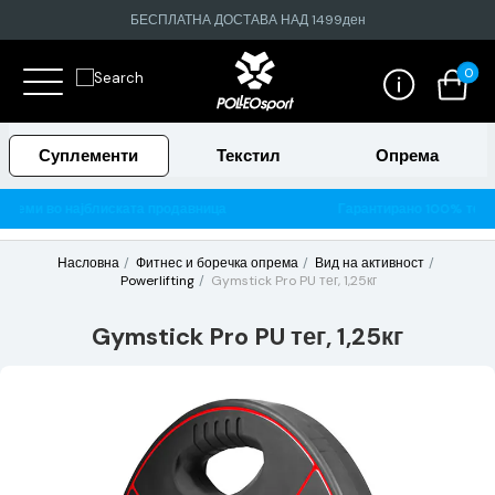
БЕСПЛАТНА ДОСТАВА НАД 1499ден
0
Суплементи
Текстил
Опрема
авница
Гарантирано 100% тестирани и оригинални произво
Насловна
Фитнес и боречка опрема
Вид на активност
Powerlifting
Gymstick Pro PU тег, 1,25кг
Gymstick Pro PU тег, 1,25кг