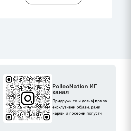
PolleoNation ИГ
канал
Придружи се и дознај прв за
ексклузивни објави, рани
најави и посебни попусти.