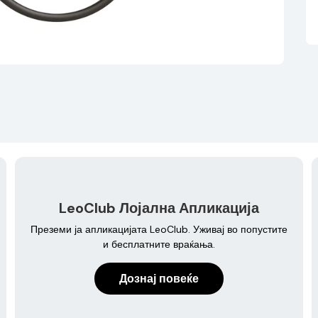
LeoClub Лојална Апликација
Преземи ја апликацијата LeoClub. Уживај во попустите
и бесплатните враќања.
Дознај повеќе