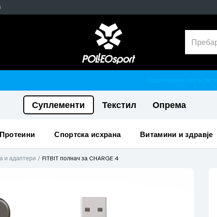
н
Гарантирано 100% тестирани и оригинални производи
Суплементи
Текстил
Опрема
протеини
спортска исхрана
витамини и здравје
а и адаптери
FITBIT полнач за CHARGE 4