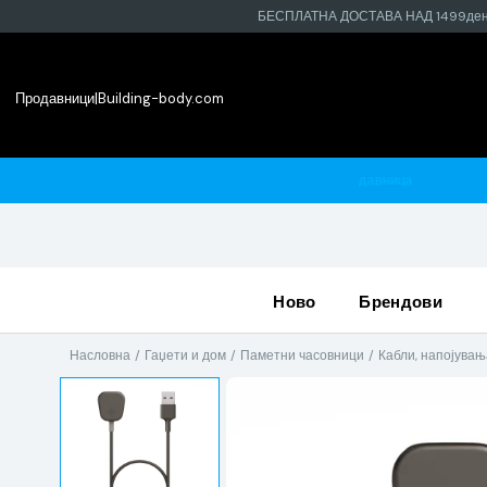
БЕСПЛАТНА ДОСТАВА НАД 1499де
Продавници
|
Building-body.com
 најблиската продавница
ново
брендови
Насловна
Гаџети и дом
Паметни часовници
Кабли, напојувањ