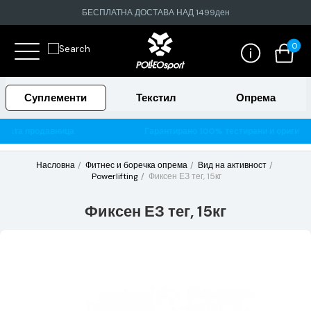
БЕСПЛАТНА ДОСТАВА НАД 1499ден
0
Суплементи
Текстил
Опрема
вница
Гарантирано 100% тестирани и оригинални производ
Насловна
Фитнес и боречка опрема
Вид на активност
Powerlifting
Фиксен ЕЗ тег, 15кг
Фиксен ЕЗ тег, 15кг