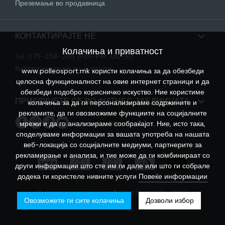
Преземање во продавница
КОНТАКТИРАЈТЕ НЕ
Колачиња и приватност
Tel. 075-258-295 (Pon-Pet: 08-16)
Контактирајте нѐ по е-пошта
www.polleosport.mk користи колачиња за да обезбеди
целосна функционалност на овие интернет страници и да
обезбеди подобро корисничко искуство. Ние користиме
ПРИКЛУЧЕТЕ СЕ ВО ФИТНЕС ЗАЕДНИЦАТА
колачиња за да ги персонализираме содржините и
рекламите, да ги овозможиме функциите на социјалните
мрежи и да го анализираме сообраќајот. Ние, исто така,
споделуваме информации за вашата употреба на нашата
веб-локација со социјалните медиуми, партнерите за
рекламирање и анализа, и тие може да ги комбинираат со
други информации што сте им ги дале или што ги собрале
додека ги користеле нивните услуги
Повеќе информации
Софтверот за продавницата © Polleo Sport 2008 - 2026
Овозможете ги сите колачиња
Дозволи избор