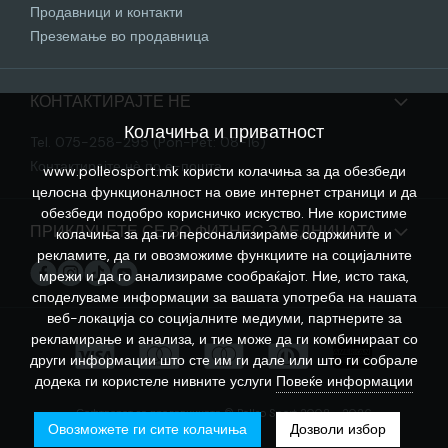
Продавници и контакти
Преземање во продавница
КОНТАКТИРАЈТЕ НЕ
Колачиња и приватност
Tel. 075-258-295 (Pon-Pet: 08-16)
Контактирајте нѐ по е-пошта
www.polleosport.mk користи колачиња за да обезбеди
целосна функционалност на овие интернет страници и да
обезбеди подобро корисничко искуство. Ние користиме
ПРИКЛУЧЕТЕ СЕ ВО ФИТНЕС ЗАЕДНИЦАТА
колачиња за да ги персонализираме содржините и
рекламите, да ги овозможиме функциите на социјалните
мрежи и да го анализираме сообраќајот. Ние, исто така,
споделуваме информации за вашата употреба на нашата
веб-локација со социјалните медиуми, партнерите за
рекламирање и анализа, и тие може да ги комбинираат со
други информации што сте им ги дале или што ги собрале
додека ги користеле нивните услуги
Повеќе информации
Софтверот за продавницата © Polleo Sport 2008 - 2026
Овозможете ги сите колачиња
Дозволи избор