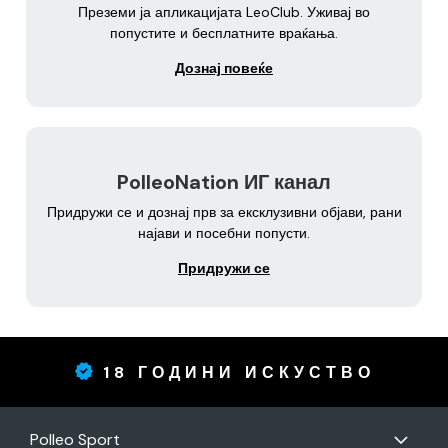
Преземи ја апликацијата LeoClub. Уживај во
попустите и бесплатните враќања.
Дознај повеќе
PolleoNation ИГ канал
Придружи се и дознај прв за ексклузивни објави, рани
најави и посебни попусти.
Придружи се
18 ГОДИНИ ИСКУСТВО
Polleo Sport