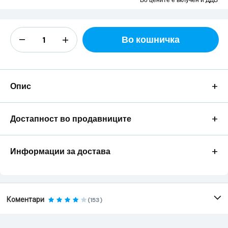
Во цените е вклучен и ДДВ
Во кошничка
+
Опис
+
Достапност во продавниците
+
Информации за достава
Коментари
(153)