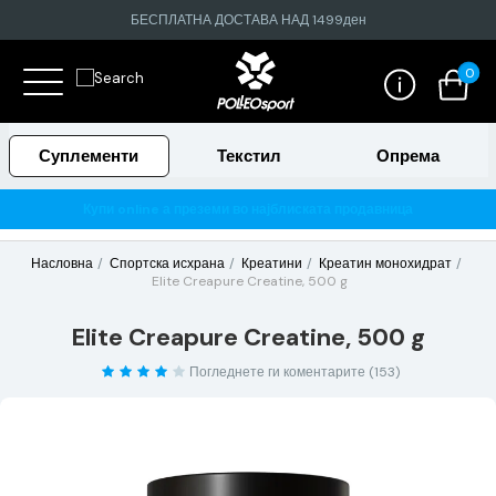
БЕСПЛАТНА ДОСТАВА НАД 1499ден
0
Суплементи
Текстил
Опрема
Купи online а преземи во најблиската продавница
Га
Насловна
Спортска исхрана
Креатини
Креатин монохидрат
Elite Creapure Creatine, 500 g
Elite Creapure Creatine, 500 g
Погледнете ги коментарите (153)