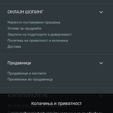
ОНЛАЈН ШОПИНГ
Најчесто поставувани прашања
Услови за продажба
Заштита на податоците и доверливост
Политика на приватност и колачиња
Достава
Продавници
Продавници и контакти
Преземање во продавница
КОНТАКТИРАЈТЕ НЕ
Колачиња и приватност
Tel. 075-258-295 (Pon-Pet: 08-16)
Контактирајте нѐ по е-пошта