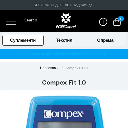
БЕСПЛАТНА ДОСТАВА НАД 1499ден
0
Суплементи
Текстил
Опрема
ine а преземи во најблиската продавница
Гарантирано 100
Насловна
Compex Fit 1.0
Compex Fit 1.0