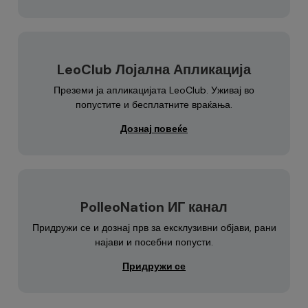
LeoClub Лојална Апликација
Преземи ја апликацијата LeoClub. Уживај во
попустите и бесплатните враќања.
Дознај повеќе
PolleoNation ИГ канал
Придружи се и дознај прв за ексклузивни објави, рани
најави и посебни попусти.
Придружи се