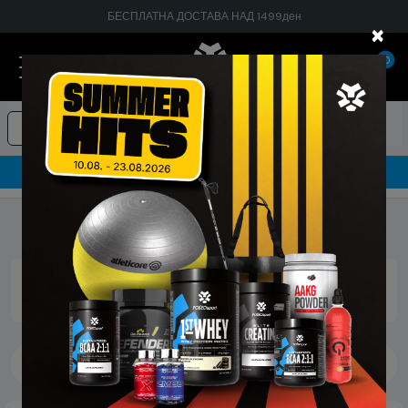
БЕСПЛАТНА ДОСТАВА НАД 1499ден
×
0
Суплементи
Текстил
Опрема
Гарантирано 100% тестирани и оригинални производи
Насловна
Производител
Compex
Прикажано 1 до 5 од 5 производи (страна 1)
Compex
Filter