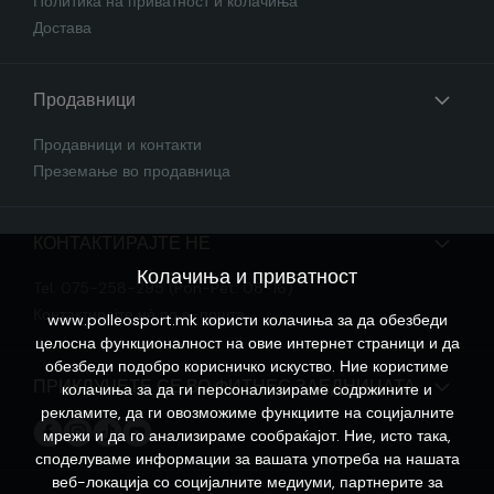
Политика на приватност и колачиња
Достава
Продавници
Продавници и контакти
Преземање во продавница
КОНТАКТИРАЈТЕ НЕ
Колачиња и приватност
Tel. 075-258-295 (Pon-Pet: 08-16)
Контактирајте нѐ по е-пошта
www.polleosport.mk користи колачиња за да обезбеди
целосна функционалност на овие интернет страници и да
обезбеди подобро корисничко искуство. Ние користиме
ПРИКЛУЧЕТЕ СЕ ВО ФИТНЕС ЗАЕДНИЦАТА
колачиња за да ги персонализираме содржините и
рекламите, да ги овозможиме функциите на социјалните
мрежи и да го анализираме сообраќајот. Ние, исто така,
споделуваме информации за вашата употреба на нашата
веб-локација со социјалните медиуми, партнерите за