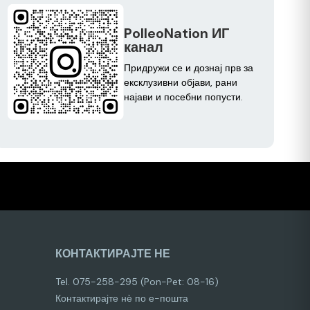
PolleoNation ИГ
канал
Придружи се и дознај прв за
ексклузивни објави, рани
најави и посебни попусти.
КОНТАКТИРАЈТЕ НЕ
Tel. 075-258-295 (Pon-Pet: 08-16)
Контактирајте нѐ по е-пошта