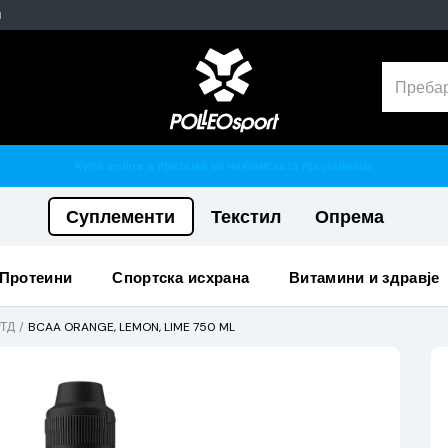
н
Гарантирано 100% тестирани и оригинални производи
Суплементи
Текстил
Опрема
протеини
спортска исхрана
витамини и здравје
РТД
BCAA ORANGE, LEMON, LIME 750 ML