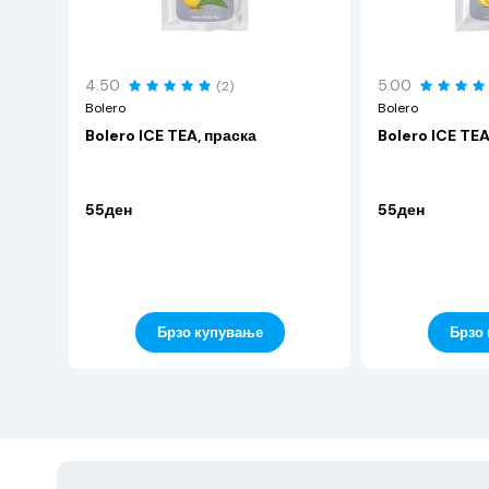
4.50
5.00
(2)
Bolero
Bolero
Bolero ICE TEA, праска
Bolero ICE TE
55ден
55ден
Брзо купување
Брзо