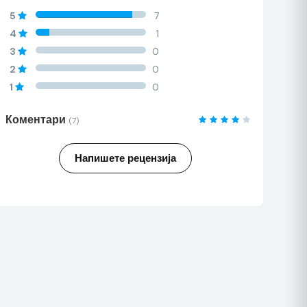
60%
5
7
Complete
60%
4
1
Complete
60%
3
0
Complete
60%
2
0
Complete
60%
1
0
Complete
Коментари
(7)
Напишете рецензија