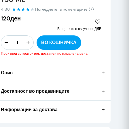
4.86
Погледнете ги коментарите (7)
120ден
Во цените е вклучен и ДДВ
ВО КОШНИЧКА
Производ со краток рок, достапен по намалена цена.
+
Опис
+
Достапност во продавниците
+
Информации за достава