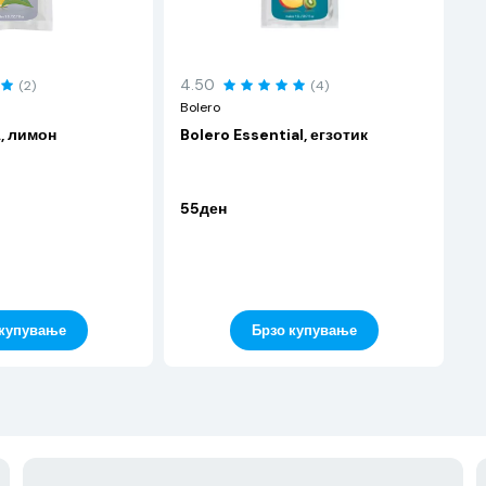
4.50
(2)
(4)
Bolero
A, лимон
Bolero Essential, егзотик
55ден
 купување
Брзо купување