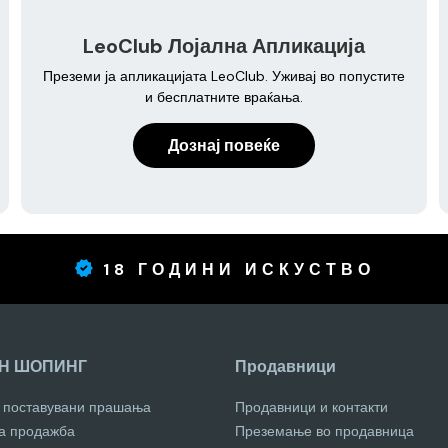
LeoClub Лојална Апликација
Преземи ја апликацијата LeoClub. Уживај во попустите
и бесплатните враќања.
Дознај повеќе
18 ГОДИНИ ИСКУСТВО
Н ШОПИНГ
Продавници
о поставувани прашања
Продавници и контакти
за продажба
Преземање во продавница