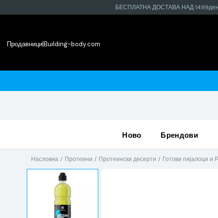
БЕСПЛАТНА ДОСТАВА НАД 1499де
Продавници
|
Building-body.com
најблиската продавница
ново
брендови
Насловна
Протеини
Протеински десерти
Готови пијалоци и 