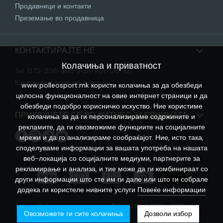
Продавници и контакти
Преземање во продавница
КОНТАКТИРАЈТЕ НЕ
Колачиња и приватност
Tel. 075-258-295 (Pon-Pet: 08-16)
Контактирајте нѐ по е-пошта
www.polleosport.mk користи колачиња за да обезбеди
целосна функционалност на овие интернет страници и да
обезбеди подобро корисничко искуство. Ние користиме
ПРИКЛУЧЕТЕ СЕ ВО ФИТНЕС ЗАЕДНИЦАТА
колачиња за да ги персонализираме содржините и
рекламите, да ги овозможиме функциите на социјалните
мрежи и да го анализираме сообраќајот. Ние, исто така,
споделуваме информации за вашата употреба на нашата
веб-локација со социјалните медиуми, партнерите за
рекламирање и анализа, и тие може да ги комбинираат со
други информации што сте им ги дале или што ги собрале
додека ги користеле нивните услуги
Повеќе информации
Софтверот за продавницата © Polleo Sport 2008 - 2026
Овозможете ги сите колачиња
Дозволи избор