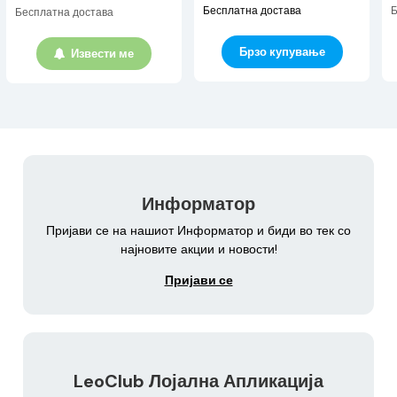
Бесплатна достава
Б
Бесплатна достава
Брзо купување
Извести ме
Информатор
Пријави се на нашиот Информатор и биди во тек со
најновите акции и новости!
Пријави се
LeoClub Лојална Апликација