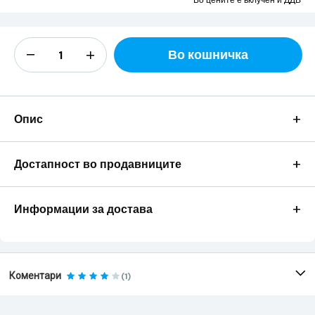
Во цените е вклучен и ДДВ
Во кошничка
+
Опис
+
Достапност во продавниците
+
Информации за достава
Коментари
(1)