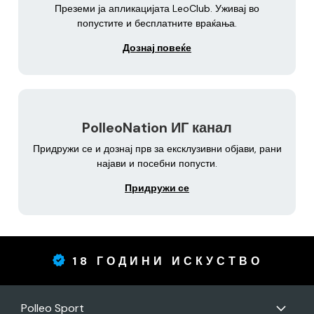
Преземи ја апликацијата LeoClub. Уживај во
попустите и бесплатните враќања.
Дознај повеќе
PolleoNation ИГ канал
Придружи се и дознај прв за ексклузивни објави, рани
најави и посебни попусти.
Придружи се
18 ГОДИНИ ИСКУСТВО
Polleo Sport