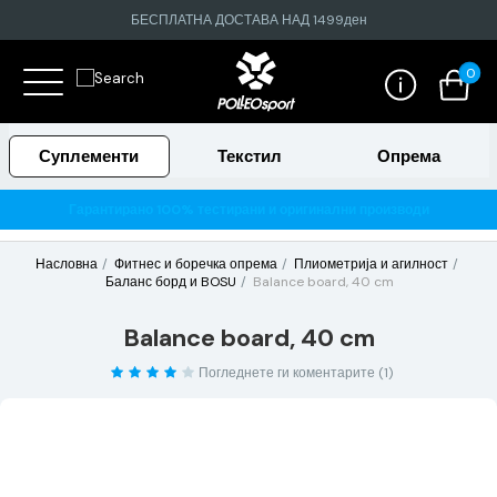
БЕСПЛАТНА ДОСТАВА НАД 1499ден
0
Суплементи
Текстил
Опрема
Гарантирано 100% тестирани и оригинални производи
Насловна
Фитнес и боречка опрема
Плиометрија и агилност
Баланс борд и BOSU
Balance board, 40 cm
Balance board, 40 cm
Погледнете ги коментарите (1)