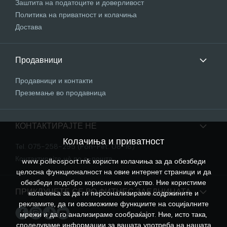
Заштита на податоците и доверливост
Политика на приватност и колачиња
Достава
Продавници
Продавници и контакти
Преземање во продавница
КОНТАКТИРАЈТЕ НЕ
Колачиња и приватност
Tel. 075-258-295 (Pon-Pet: 08-16)
Контактирајте нѐ по е-пошта
www.polleosport.mk користи колачиња за да обезбеди
целосна функционалност на овие интернет страници и да
обезбеди подобро корисничко искуство. Ние користиме
ПРИКЛУЧЕТЕ СЕ ВО ФИТНЕС ЗАЕДНИЦАТА
колачиња за да ги персонализираме содржините и
рекламите, да ги овозможиме функциите на социјалните
мрежи и да го анализираме сообраќајот. Ние, исто така,
споделуваме информации за вашата употреба на нашата