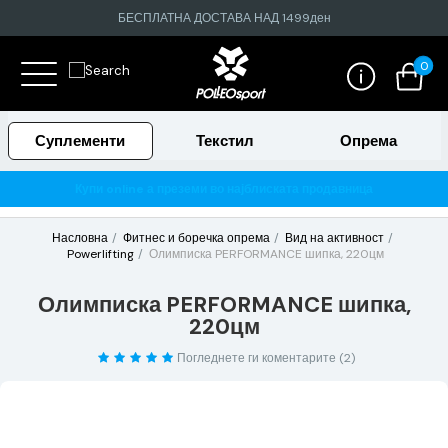
БЕСПЛАТНА ДОСТАВА НАД 1499ден
0
Суплементи
Текстил
Опрема
о најблиската продавница
Гарантирано 100% тестирани и 
Насловна
Фитнес и боречка опрема
Вид на активност
Powerlifting
Олимписка PERFORMANCE шипка, 220цм
Олимписка PERFORMANCE шипка,
220цм
Погледнете ги коментарите (2)