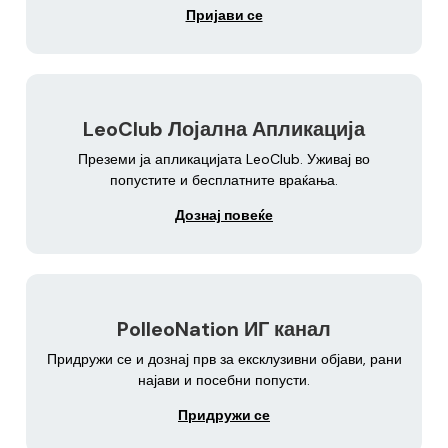
Пријави се
LeoClub Лојална Апликација
Преземи ја апликацијата LeoClub. Уживај во
попустите и бесплатните враќања.
Дознај повеќе
PolleoNation ИГ канал
Придружи се и дознај прв за ексклузивни објави, рани
најави и посебни попусти.
Придружи се