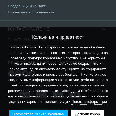
Продавници и контакти
Преземање во продавница
КОНТАКТИРАЈТЕ НЕ
Колачиња и приватност
Tel. 075-258-295 (Pon-Pet: 08-16)
Контактирајте нѐ по е-пошта
www.polleosport.mk користи колачиња за да обезбеди
целосна функционалност на овие интернет страници и да
обезбеди подобро корисничко искуство. Ние користиме
ПРИКЛУЧЕТЕ СЕ ВО ФИТНЕС ЗАЕДНИЦАТА
колачиња за да ги персонализираме содржините и
рекламите, да ги овозможиме функциите на социјалните
мрежи и да го анализираме сообраќајот. Ние, исто така,
споделуваме информации за вашата употреба на нашата
веб-локација со социјалните медиуми, партнерите за
рекламирање и анализа, и тие може да ги комбинираат со
други информации што сте им ги дале или што ги собрале
додека ги користеле нивните услуги
Повеќе информации
Софтверот за продавницата © Polleo Sport 2008 - 2026
Овозможете ги сите колачиња
Дозволи избор