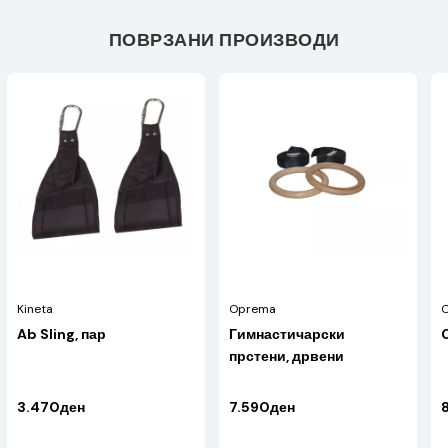
ПОВРЗАНИ ПРОИЗВОДИ
Kineta
Oprema
Ab Sling, пар
Гимнастичарски
C
прстени, дрвени
3.470ден
7.590ден