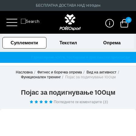
БЕСПЛАТНА ДОСТАВА НАД 1499ден
0
Суплементи
Текстил
Опрема
Гарантирано 100% тестирани и оригинални производи
Насловна
Фитнес и боречка опрема
Вид на активност
Функционален тренинг
Појас за подигнување 100цм
Појас за подигнување 100цм
Погледнете ги коментарите (3)