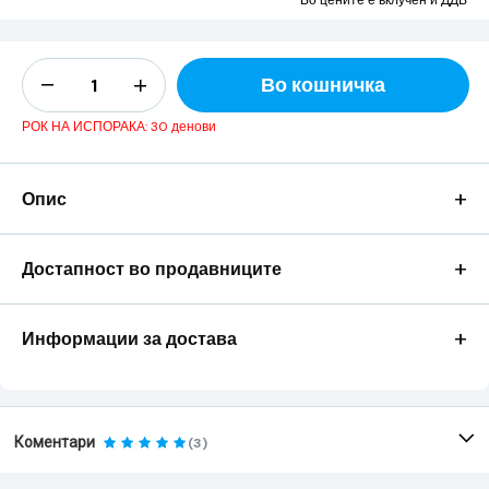
Во цените е вклучен и ДДВ
Во кошничка
РОК НА ИСПОРАКА: 30 денови
+
Опис
+
Достапност во продавниците
+
Информации за достава
Коментари
(3)