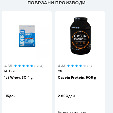
ПОВРЗАНИ ПРОИЗВОДИ
4.85
4.33
(1264)
(6)
Me:First
QNT
1st Whey, 30,4 g
Casein Protein, 908 g
115ден
2.690ден
Бесплатна достава