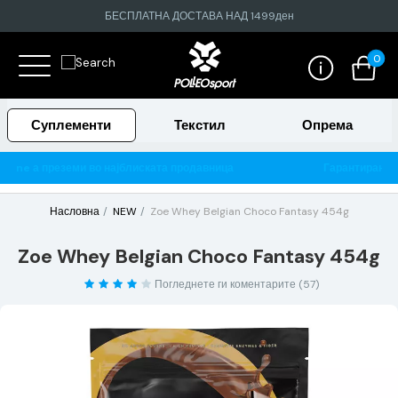
БЕСПЛАТНА ДОСТАВА НАД 1499ден
0
Суплементи
Текстил
Опрема
Гарантирано 100% тестирани и оригинални производи
Насловна
NEW
Zoe Whey Belgian Choco Fantasy 454g
Zoe Whey Belgian Choco Fantasy 454g
Погледнете ги коментарите (57)