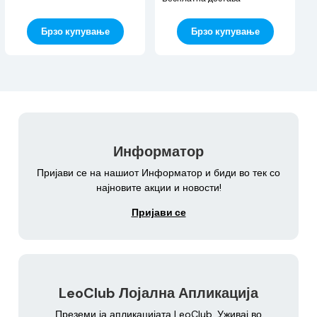
Брзо купување
Брзо купување
Информатор
Пријави се на нашиот Информатор и биди во тек со
најновите акции и новости!
Пријави се
LeoClub Лојална Апликација
Преземи ја апликацијата LeoClub. Уживај во