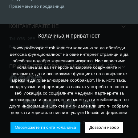
Преземање во продавница
КОНТАКТИРАЈТЕ НЕ
Колачиња и приватност
Tel. 075-258-295 (Pon-Pet: 08-16)
Контактирајте нѐ по е-пошта
www.polleosport.mk користи колачиња за да обезбеди
целосна функционалност на овие интернет страници и да
обезбеди подобро корисничко искуство. Ние користиме
ПРИКЛУЧЕТЕ СЕ ВО ФИТНЕС ЗАЕДНИЦАТА
колачиња за да ги персонализираме содржините и
рекламите, да ги овозможиме функциите на социјалните
мрежи и да го анализираме сообраќајот. Ние, исто така,
споделуваме информации за вашата употреба на нашата
веб-локација со социјалните медиуми, партнерите за
рекламирање и анализа, и тие може да ги комбинираат со
други информации што сте им ги дале или што ги собрале
додека ги користеле нивните услуги
Повеќе информации
Софтверот за продавницата © Polleo Sport 2008 - 2026
Овозможете ги сите колачиња
Дозволи избор