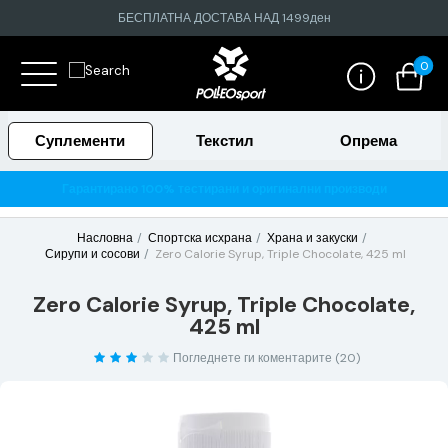
БЕСПЛАТНА ДОСТАВА НАД 1499ден
0
Суплементи
Текстил
Опрема
Гарантирано 100% тестирани и оригинални производи
Насловна
Спортска исхрана
Храна и закуски
Сирупи и сосови
Zero Calorie Syrup, Triple Chocolate, 425 ml
Zero Calorie Syrup, Triple Chocolate,
425 ml
Погледнете ги коментарите (20)