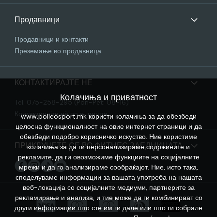
Продавници
Продавници и контакти
Преземање во продавница
КОНТАКТИРАЈТЕ НЕ
Колачиња и приватност
Tel. 075-258-295 (Pon-Pet: 08-16)
Контактирајте нѐ по е-пошта
www.polleosport.mk користи колачиња за да обезбеди
целосна функционалност на овие интернет страници и да
обезбеди подобро корисничко искуство. Ние користиме
ПРИКЛУЧЕТЕ СЕ ВО ФИТНЕС ЗАЕДНИЦАТА
колачиња за да ги персонализираме содржините и
рекламите, да ги овозможиме функциите на социјалните
мрежи и да го анализираме сообраќајот. Ние, исто така,
споделуваме информации за вашата употреба на нашата
веб-локација со социјалните медиуми, партнерите за
рекламирање и анализа, и тие може да ги комбинираат со
други информации што сте им ги дале или што ги собрале