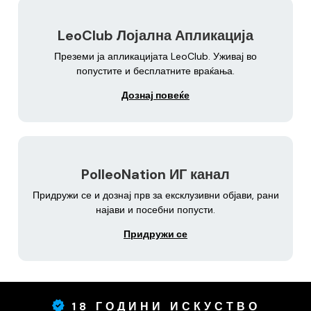
LeoClub Лојална Апликација
Преземи ја апликацијата LeoClub. Уживај во
попустите и бесплатните враќања.
Дознај повеќе
PolleoNation ИГ канал
Придружи се и дознај прв за ексклузивни објави, рани
најави и посебни попусти.
Придружи се
18 ГОДИНИ ИСКУСТВО