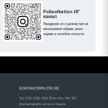
PolleoNation ИГ
канал
Придружи се и дознај прв за
ексклузивни објави, рани
најави и посебни попусти.
КОНТАКТИРАЈТЕ НЕ
Tel. 075-258-295 (Pon-Pet: 08-16)
Контактирајте нѐ по е-пошта