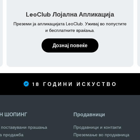
LeoClub Лојална Апликација
Преземи ја апликацијата LeoClub. Уживај во попустите
и бесплатните враќања.
Дознај повеќе
18 ГОДИНИ ИСКУСТВО
Н ШОПИНГ
Продавници
о поставувани прашања
Продавници и контакти
за продажба
Преземање во продавница