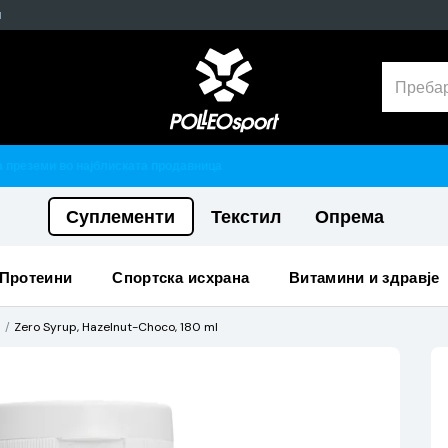
н
Гарантирано 100% тестирани и оригинални производи
Суплементи
Текстил
Опрема
протеини
спортска исхрана
витамини и здравје
и
Zero Syrup, Hazelnut-Choco, 180 ml