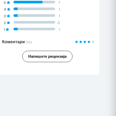
60%
5
7
Complete
60%
4
1
Complete
60%
3
1
Complete
60%
2
0
Complete
60%
1
1
Complete
Коментари
(10)
Напишете рецензија