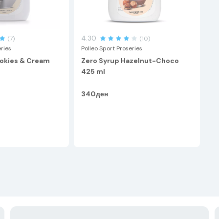
4.30
(7)
(10)
eries
Polleo Sport Proseries
okies & Cream
Zero Syrup Hazelnut-Choco
425 ml
340ден