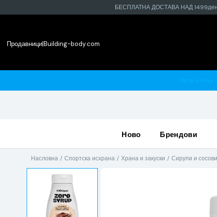
БЕСПЛАТНА ДОСТАВА НАД 1499де
Продавници
|
Building-body.com
 најблиската продавница
ново
брендови
Насловна
Спортска исхрана
Храна и закуски
Сирупи и сосов