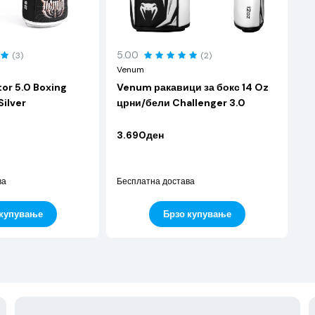
5.00
(3)
(2)
Venum
or 5.0 Boxing
Venum ракавици за бокс 14 Oz
Silver
црни/бели Challenger 3.0
3.690ден
ва
Бесплатна достава
 купување
Брзо купување