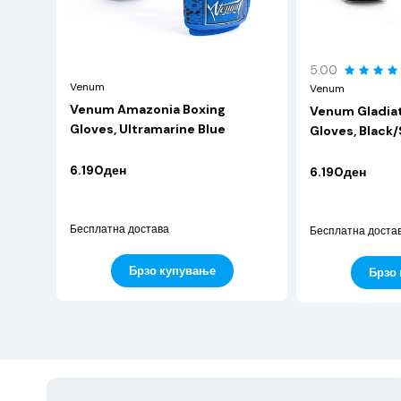
5.00
Venum
Venum
Venum Amazonia Boxing
Venum Gladiat
Gloves, Ultramarine Blue
Gloves, Black/
6.190ден
6.190ден
Бесплатна достава
Бесплатна доста
Брзо купување
Брзо