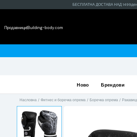
БЕСПЛАТНА ДОСТАВА НАД 1499де
Продавници
|
Building-body.com
ine а преземи во најблиската продавница
ново
брендови
Насловна
Фитнес и боречка опрема
Боречка опрема
Ракавици