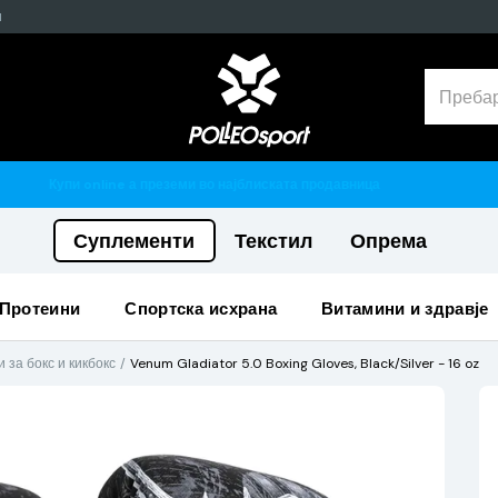
н
Гарантирано 100% тестирани и оригинални п
Суплементи
Текстил
Опрема
протеини
спортска исхрана
витамини и здравје
 за бокс и кикбокс
Venum Gladiator 5.0 Boxing Gloves, Black/Silver - 16 oz