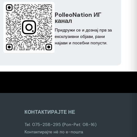
PolleoNation ИГ
канал
Придружи се и дознај прв за
ексклузивни објави, рани
најави и посебни попусти.
КОНТАКТИРАЈТЕ НЕ
Tel. 075-258-295 (Pon-Pet: 08-16)
Контактирајте нѐ по е-пошта