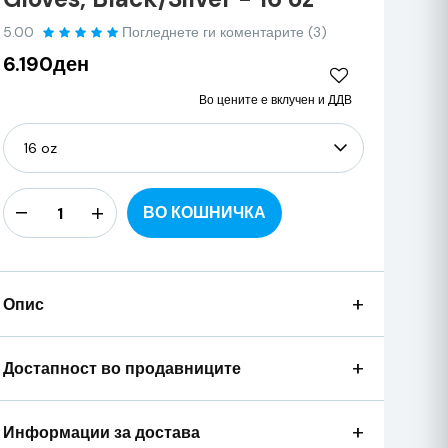
5.00
Погледнете ги коментарите (3)
6.190ден
Во цените е вклучен и ДДВ
ВО КОШНИЧКА
+
Опис
+
Достапност во продавниците
+
Информации за достава