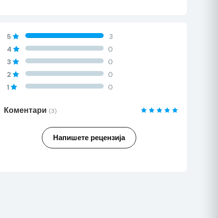
60%
5
3
Complete
60%
4
0
Complete
60%
3
0
Complete
60%
2
0
Complete
60%
1
0
Complete
Коментари
(3)
Напишете рецензија