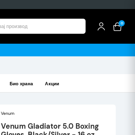
0
роизводи
био храна
акции
Venum
Venum Gladiator 5.0 Boxing
Gloves, Black/Silver - 16 oz