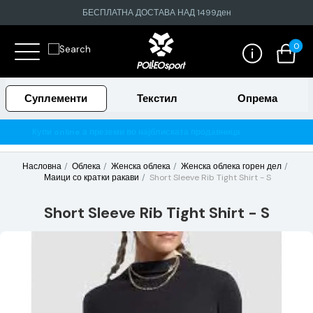
БЕСПЛАТНА ДОСТАВА НАД 1499ден
0
Суплементи
Текстил
Опрема
најблиската продавница
Гарантирано 100% тестирани и ор
Насловна
Облека
Женска облека
Женска облека горен дел
Маици со кратки ракави
Short Sleeve Rib Tight Shirt - S
Short Sleeve Rib Tight Shirt - S