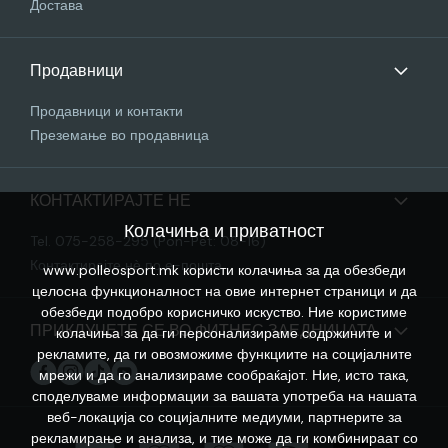
Достава
Продавници
Продавници и контакти
Преземање во продавница
КОНТАКТИРАЈТЕ НЕ
Колачиња и приватност
Tel. 075-258-295 (Pon-Pet: 08-16)
Контактирајте нѐ по е-пошта
www.polleosport.mk користи колачиња за да обезбеди
целосна функционалност на овие интернет страници и да
обезбеди подобро корисничко искуство. Ние користиме
ПРИКЛУЧЕТЕ СЕ ВО ФИТНЕС ЗАЕДНИЦАТА
колачиња за да ги персонализираме содржините и
рекламите, да ги овозможиме функциите на социјалните
мрежи и да го анализираме сообраќајот. Ние, исто така,
споделуваме информации за вашата употреба на нашата
веб-локација со социјалните медиуми, партнерите за
рекламирање и анализа, и тие може да ги комбинираат со