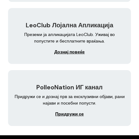
LeoClub Лојална Апликација
Преземи ја апликацијата LeoClub. Уживај во
попустите и бесплатните враќања.
Дознај повеќе
PolleoNation ИГ канал
Придружи се и дознај прв за ексклузивни објави, рани
најави и посебни попусти.
Придружи се