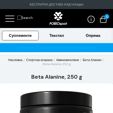
БЕСПЛАТНА ДОСТАВА НАД 1499ден
0
Суплементи
Текстил
Опрема
Купи online а преземи во најблиската продавница
Насловна
Спортска исхрана
Аминокиселини
Бета Аланин
Beta Alanine, 250 g
Beta Alanine, 250 g