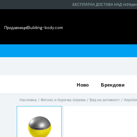
БЕСПЛАТНА ДОСТАВА НАД 1499де
Продавници
|
Building-body.com
најблиската продавница
ново
брендови
Насловна
Фитнес и боречка опрема
Вид на активност
Аероби