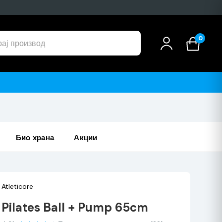
0
био храна
акции
Atleticore
Pilates Ball + Pump 65cm