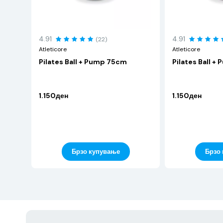
4.91
4.91
(22)
Atleticore
Atleticore
Pilates Ball + Pump 75cm
Pilates Ball 
1.150ден
1.150ден
Брзо купување
Брзо