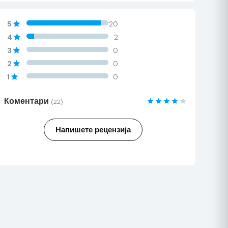
60%
5
20
Complete
60%
4
2
Complete
60%
3
0
Complete
60%
2
0
Complete
60%
1
0
Complete
Коментари
(22)
Напишете рецензија