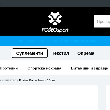
н
Гарантирано 100% тестирани и оригинални производи
Суплементи
Текстил
Опрема
протеини
спортска исхрана
витамини и здравје
к и пилатес
Pilates Ball + Pump 65cm