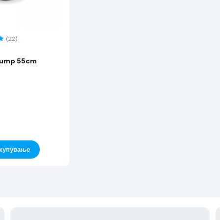
(22)
+ Pump 55cm
 купување