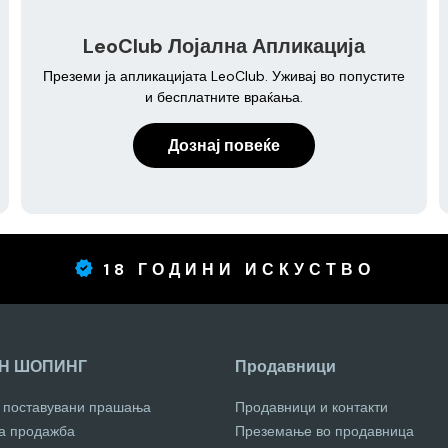
LeoClub Лојална Апликација
Преземи ја апликацијата LeoClub. Уживај во попустите
и бесплатните враќања.
Дознај повеќе
18 ГОДИНИ ИСКУСТВО
Н ШОПИНГ
Продавници
о поставувани прашања
Продавници и контакти
за продажба
Преземање во продавница