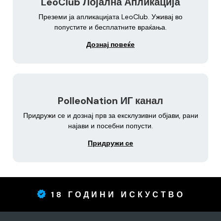
LeoClub Лојална Апликација
Преземи ја апликацијата LeoClub. Уживај во
попустите и бесплатните враќања.
Дознај повеќе
PolleoNation ИГ канал
Придружи се и дознај прв за ексклузивни објави, рани
најави и посебни попусти.
Придружи се
18 ГОДИНИ ИСКУСТВО