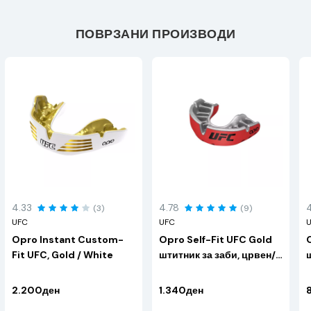
ПОВРЗАНИ ПРОИЗВОДИ
4.33
4.78
(3)
(9)
UFC
UFC
Opro Instant Custom-
Opro Self-Fit UFC Gold
Fit UFC, Gold / White
штитник за заби, црвен/
сребрен
2.200ден
1.340ден