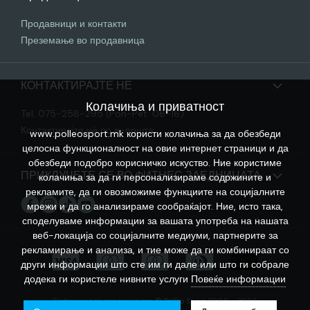
Продавници и контакти
Преземање во продавница
КОНТАКТИРАЈТЕ НЕ
Колачиња и приватност
Tel. 075-258-295 (Pon-Pet: 08-16)
Контактирајте нѐ по е-пошта
www.polleosport.mk користи колачиња за да обезбеди
целосна функционалност на овие интернет страници и да
обезбеди подобро корисничко искуство. Ние користиме
ПРИКЛУЧЕТЕ СЕ ВО ФИТНЕС ЗАЕДНИЦАТА
колачиња за да ги персонализираме содржините и
рекламите, да ги овозможиме функциите на социјалните
мрежи и да го анализираме сообраќајот. Ние, исто така,
споделуваме информации за вашата употреба на нашата
веб-локација со социјалните медиуми, партнерите за
рекламирање и анализа, и тие може да ги комбинираат со
други информации што сте им ги дале или што ги собрале
додека ги користеле нивните услуги
Повеќе информации
Софтверот за продавницата © Polleo Sport 2008 - 2026