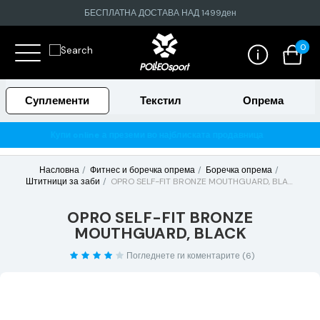
БЕСПЛАТНА ДОСТАВА НАД 1499ден
0
Суплементи
Текстил
Опрема
о најблиската продавница
Гарантирано 100% тестирани и 
Насловна
Фитнес и боречка опрема
Боречка опрема
Штитници за заби
OPRO SELF-FIT BRONZE MOUTHGUARD, BLACK
OPRO SELF-FIT BRONZE
MOUTHGUARD, BLACK
Погледнете ги коментарите (6)