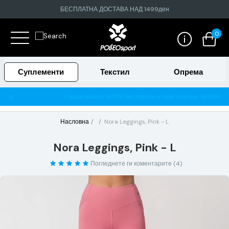
БЕСПЛАТНА ДОСТАВА НАД 1499ден
0
Суплементи
Текстил
Опрема
Гарантирано 100% тестирани и оригинални производи
Насловна
Nora Leggings, Pink - L
Nora Leggings, Pink - L
Погледнете ги коментарите (4)