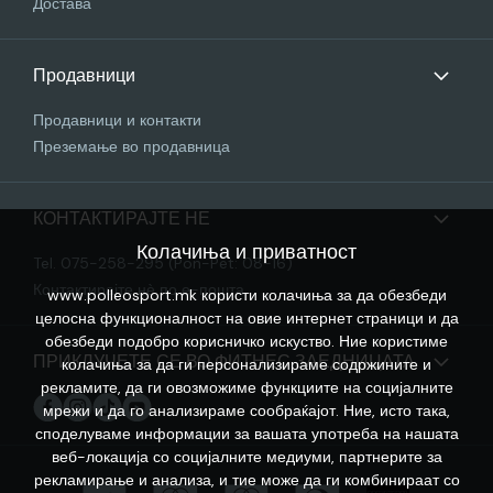
Достава
Продавници
Продавници и контакти
Преземање во продавница
КОНТАКТИРАЈТЕ НЕ
Колачиња и приватност
Tel. 075-258-295 (Pon-Pet: 08-16)
Контактирајте нѐ по е-пошта
www.polleosport.mk користи колачиња за да обезбеди
целосна функционалност на овие интернет страници и да
обезбеди подобро корисничко искуство. Ние користиме
ПРИКЛУЧЕТЕ СЕ ВО ФИТНЕС ЗАЕДНИЦАТА
колачиња за да ги персонализираме содржините и
рекламите, да ги овозможиме функциите на социјалните
мрежи и да го анализираме сообраќајот. Ние, исто така,
споделуваме информации за вашата употреба на нашата
веб-локација со социјалните медиуми, партнерите за
рекламирање и анализа, и тие може да ги комбинираат со