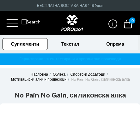
БЕСПЛАТНА ДОСТАВА НАД 1499ден
0
Суплементи
Текстил
Опрема
Гарантирано 100% тестирани и оригинални производи
Насловна
Облека
Спортски додатоци
Мотивациски алки и привезоци
No Pain No Gain, силиконска алка
No Pain No Gain, силиконска алка