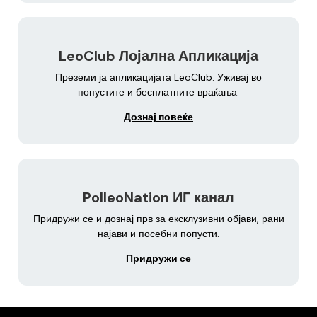
LeoClub Лојална Апликација
Преземи ја апликацијата LeoClub. Уживај во
попустите и бесплатните враќања.
Дознај повеќе
PolleoNation ИГ канал
Придружи се и дознај прв за ексклузивни објави, рани
најави и посебни попусти.
Придружи се