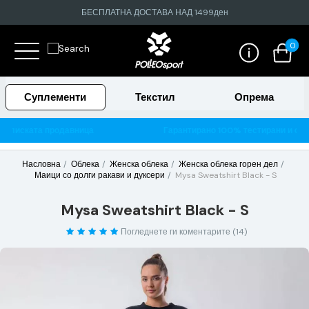
БЕСПЛАТНА ДОСТАВА НАД 1499ден
0
Суплементи
Текстил
Опрема
јблиската продавница
Гарантирано 100% тестирани и ориги
Насловна
Облека
Женска облека
Женска облека горен дел
Маици со долги ракави и дуксери
Mysa Sweatshirt Black - S
Mysa Sweatshirt Black - S
Погледнете ги коментарите (14)