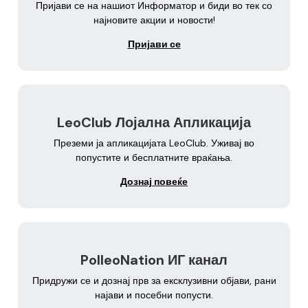
Пријави се на нашиот Информатор и биди во тек со
најновите акции и новости!
Пријави се
LeoClub Лојална Апликација
Преземи ја апликацијата LeoClub. Уживај во
попустите и бесплатните враќања.
Дознај повеќе
PolleoNation ИГ канал
Придружи се и дознај прв за ексклузивни објави, рани
најави и посебни попусти.