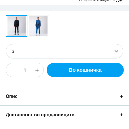
Во цените е вклучен и ДДВ
Во кошничка
+
Опис
+
Достапност во продавниците