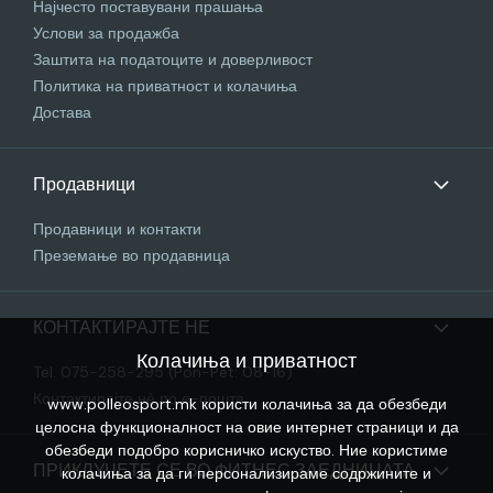
Најчесто поставувани прашања
Услови за продажба
Заштита на податоците и доверливост
Политика на приватност и колачиња
Достава
Продавници
Продавници и контакти
Преземање во продавница
КОНТАКТИРАЈТЕ НЕ
Колачиња и приватност
Tel. 075-258-295 (Pon-Pet: 08-16)
Контактирајте нѐ по е-пошта
www.polleosport.mk користи колачиња за да обезбеди
целосна функционалност на овие интернет страници и да
обезбеди подобро корисничко искуство. Ние користиме
ПРИКЛУЧЕТЕ СЕ ВО ФИТНЕС ЗАЕДНИЦАТА
колачиња за да ги персонализираме содржините и