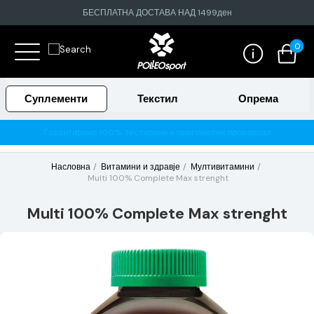
БЕСПЛАТНА ДОСТАВА НАД 1499ден
0
Суплементи
Текстил
Опрема
Гарантирано 100% тестирани и оригинални производи
Насловна
Витамини и здравје
Мултивитамини
Multi 100% Complete Max strenght
Multi 100% Complete Max strenght