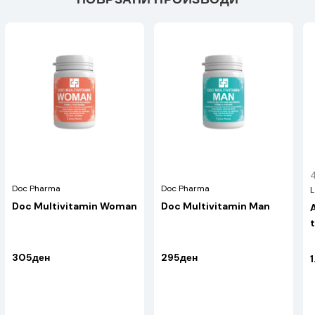
Doc Pharma
Doc Pharma
L
Doc Multivitamin Woman
Doc Multivitamin Man
A
305ден
295ден