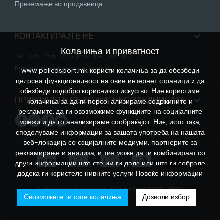
Преземање во продавница
КОНТАКТИРАЈТЕ НЕ
Колачиња и приватност
Tel. 075-258-295 (Pon-Pet: 08-16)
Контактирајте нѐ по е-пошта
www.polleosport.mk користи колачиња за да обезбеди
целосна функционалност на овие интернет страници и да
обезбеди подобро корисничко искуство. Ние користиме
ПРИКЛУЧЕТЕ СЕ ВО ФИТНЕС ЗАЕДНИЦАТА
колачиња за да ги персонализираме содржините и
рекламите, да ги овозможиме функциите на социјалните
мрежи и да го анализираме сообраќајот. Ние, исто така,
споделуваме информации за вашата употреба на нашата
веб-локација со социјалните медиуми, партнерите за
рекламирање и анализа, и тие може да ги комбинираат со
други информации што сте им ги дале или што ги собрале
додека ги користеле нивните услуги
Повеќе информации
Софтверот за продавницата © Polleo Sport 2008 - 2026
Овозможете ги сите колачиња
Дозволи избор