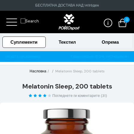
БЕСПЛАТНА ДОСТАВА НАД 1499ден
0
Суплементи
Текстил
Опрема
јблиската продавница
Гарантирано 100% тестирани и ориги
Насловна
Melatonin Sleep, 200 tablets
Melatonin Sleep, 200 tablets
Погледнете ги коментарите (31)