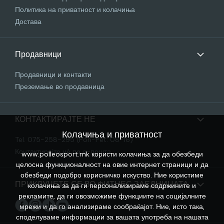
Политика на приватност и колачиња
Достава
Продавници
Продавници и контакти
Преземање во продавница
КОНТАКТИРАЈТЕ НЕ
Колачиња и приватност
Tel. 075-258-295 (Pon-Pet: 08-16)
Контактирајте нѐ по е-пошта
www.polleosport.mk користи колачиња за да обезбеди
целосна функционалност на овие интернет страници и да
обезбеди подобро корисничко искуство. Ние користиме
ПРИКЛУЧЕТЕ СЕ ВО ФИТНЕС ЗАЕДНИЦАТА
колачиња за да ги персонализираме содржините и
рекламите, да ги овозможиме функциите на социјалните
мрежи и да го анализираме сообраќајот. Ние, исто така,
споделуваме информации за вашата употреба на нашата