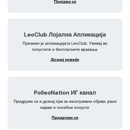
Пријави се
LeoClub Лојална Апликација
Преземи ја апликацијата LeoClub. Уживај во
попустите и бесплатните враќања.
Дознај повеќе
PolleoNation ИГ канал
Придружи се и дознај прв за ексклузивни објави, рани
најави и посебни попусти.
Придружи се