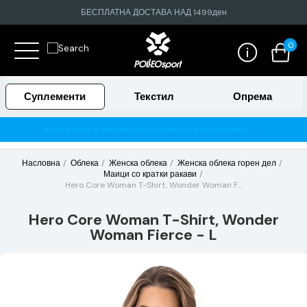
БЕСПЛАТНА ДОСТАВА НАД 1499ден
0
Суплементи
Текстил
Опрема
јблиската продавница
Гарантирано 100% тестирани и ориги
Насловна
Облека
Женска облека
Женска облека горен дел
Маици со кратки ракави
Hero Core Woman T-Shirt, Wonder Woman Fierce - L
Hero Core Woman T-Shirt, Wonder
Woman Fierce - L