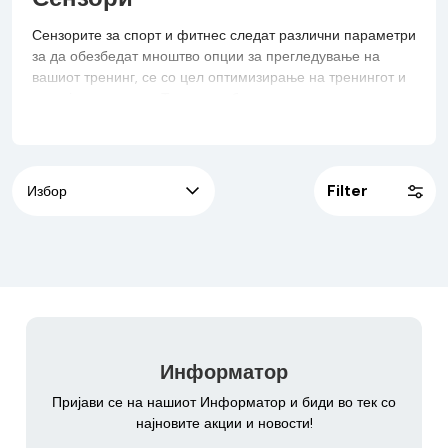
Сензорите за спорт и фитнес следат различни параметри
за да обезбедат мноштво опции за прегледување на
вашиот тренинг, се со цел оптимизирање на тренингот и
постојан напредок. Тие се удобни и практични и
обезбедуваат неограничена слобода на движење. Можете
да ги поврзете со компатибилна апликација или опрема за
вежбање.
Filter
Информатор
Пријави се на нашиот Информатор и биди во тек со
најновите акции и новости!