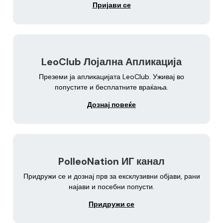
Пријави се
LeoClub Лојална Апликација
Преземи ја апликацијата LeoClub. Уживај во
попустите и бесплатните враќања.
Дознај повеќе
PolleoNation ИГ канал
Придружи се и дознај прв за ексклузивни објави, рани
најави и посебни попусти.
Придружи се