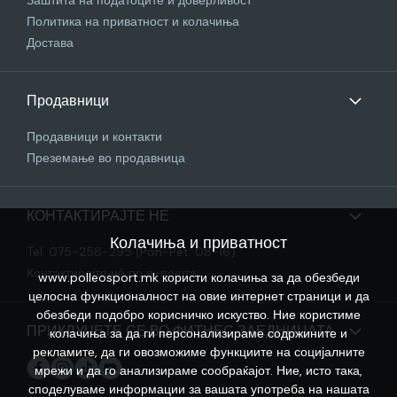
Заштита на податоците и доверливост
Политика на приватност и колачиња
Достава
Продавници
Продавници и контакти
Преземање во продавница
КОНТАКТИРАЈТЕ НЕ
Колачиња и приватност
Tel. 075-258-295 (Pon-Pet: 08-16)
Контактирајте нѐ по е-пошта
www.polleosport.mk користи колачиња за да обезбеди
целосна функционалност на овие интернет страници и да
обезбеди подобро корисничко искуство. Ние користиме
ПРИКЛУЧЕТЕ СЕ ВО ФИТНЕС ЗАЕДНИЦАТА
колачиња за да ги персонализираме содржините и
рекламите, да ги овозможиме функциите на социјалните
мрежи и да го анализираме сообраќајот. Ние, исто така,
споделуваме информации за вашата употреба на нашата