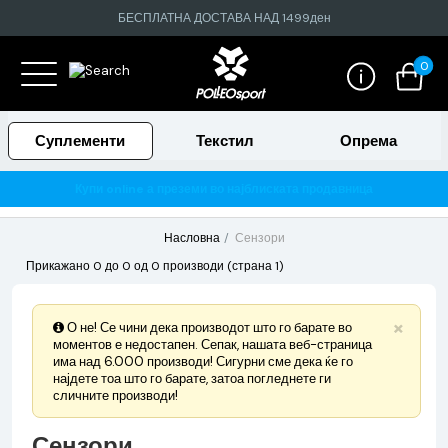
БЕСПЛАТНА ДОСТАВА НАД 1499ден
0
Суплементи
Текстил
Опрема
Купи online а преземи во најблиската продавница
Насловна
Сензори
Прикажано 0 до 0 од 0 производи (страна 1)
×
О не! Се чини дека производот што го барате во
моментов е недостапен. Сепак, нашата веб-страница
има над 6.000 производи! Сигурни сме дека ќе го
најдете тоа што го барате, затоа погледнете ги
сличните производи!
Сензори