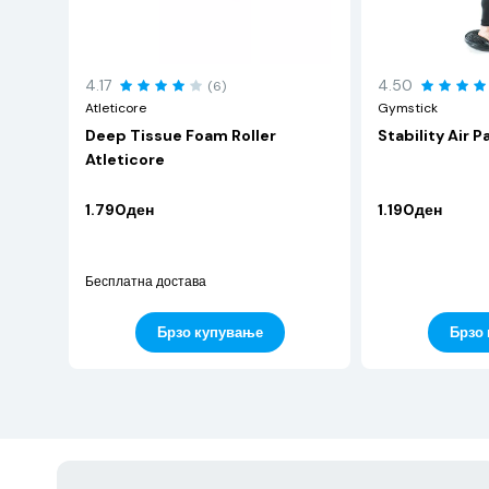
4.17
4.50
(6)
Atleticore
Gymstick
Deep Tissue Foam Roller
Stability Air P
Atleticore
1.790ден
1.190ден
Бесплатна достава
Брзо купување
Брзо