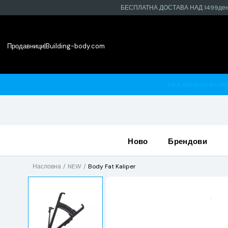
БЕСПЛАТНА ДОСТАВА НАД 1499де
Продавници
|
Building-body.com
 најблиската продавница
ново
брендови
Насловна
NEW
Body Fat Kaliper