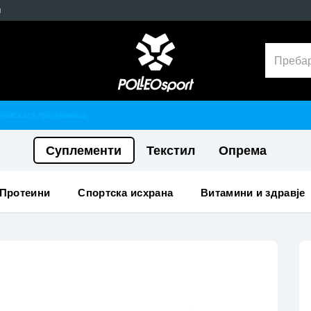
н
Гарантирано 100% тестирани и оригинални производи
Суплементи
Текстил
Опрема
протеини
спортска исхрана
витамини и здравје