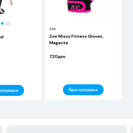
(2)
Zoe
Zoe Missy Fitness Gloves,
ad
Magenta
720ден
Брзо купување
 купување