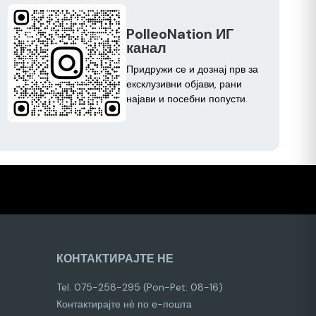
PolleoNation ИГ
канал
Придружи се и дознај прв за
ексклузивни објави, рани
најави и посебни попусти.
КОНТАКТИРАЈТЕ НЕ
Tel. 075-258-295 (Pon-Pet: 08-16)
Контактирајте нѐ по е-пошта