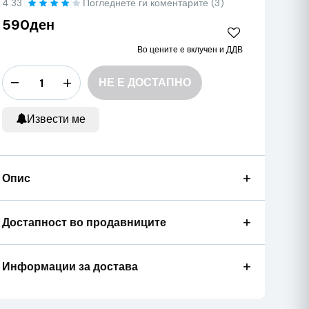
4.33
Погледнете ги коментарите (3)
590ден
Во цените е вклучен и ДДВ
НЕ Е ДОСТАПНО
Извести ме
+
Опис
+
Достапност во продавниците
+
Информации за достава