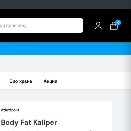
0
био храна
акции
Atleticore
Body Fat Kaliper