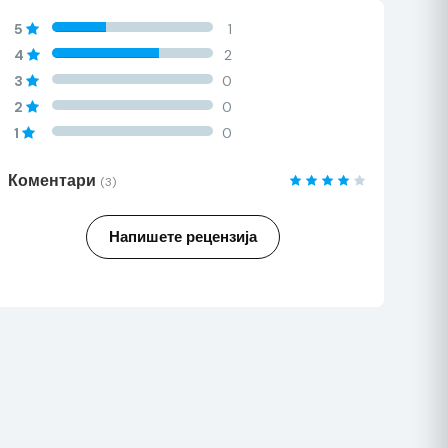
60%
5
1
Complete
60%
4
2
Complete
60%
3
0
Complete
60%
2
0
Complete
60%
1
0
Complete
Коментари
(3)
Напишете рецензија