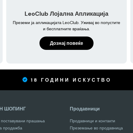
LeoClub Лојална Апликација
Преземи ја апликацијата LeoClub. Уживај во попустите
и бесплатните враќања.
Дознај повеќе
18 ГОДИНИ ИСКУСТВО
Н ШОПИНГ
Продавници
о поставувани прашања
Продавници и контакти
за продажба
Преземање во продавница