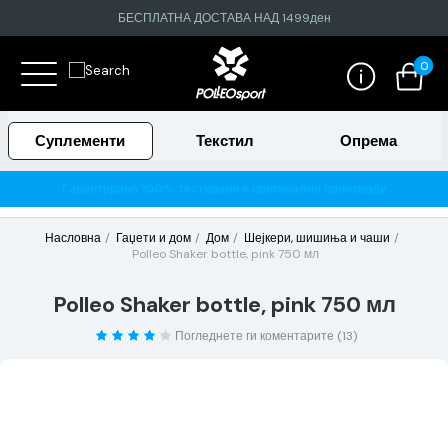
БЕСПЛАТНА ДОСТАВА НАД 1499ден
0
Суплементи
Текстил
Опрема
Гарантирано 100% тестирани и оригинални производи
Насловна
Гаџети и дом
Дом
Шејкери, шишиња и чаши
Polleo Shaker bottle, pink 750 мл
Polleo Shaker bottle, pink 750 мл
Погледнете ги коментарите (13)