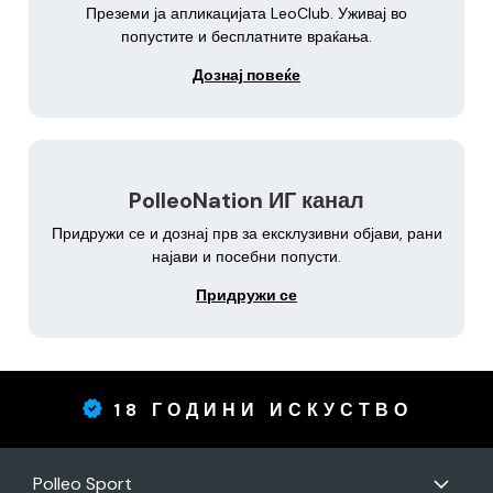
Преземи ја апликацијата LeoClub. Уживај во
попустите и бесплатните враќања.
Дознај повеќе
PolleoNation ИГ канал
Придружи се и дознај прв за ексклузивни објави, рани
најави и посебни попусти.
Придружи се
18 ГОДИНИ ИСКУСТВО
Polleo Sport