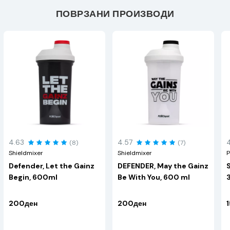
ПОВРЗАНИ ПРОИЗВОДИ
4.63
4.57
(8)
(7)
Shieldmixer
Shieldmixer
P
Defender, Let the Gainz
DEFENDER, May the Gainz
Begin, 600ml
Be With You, 600 ml
200ден
200ден