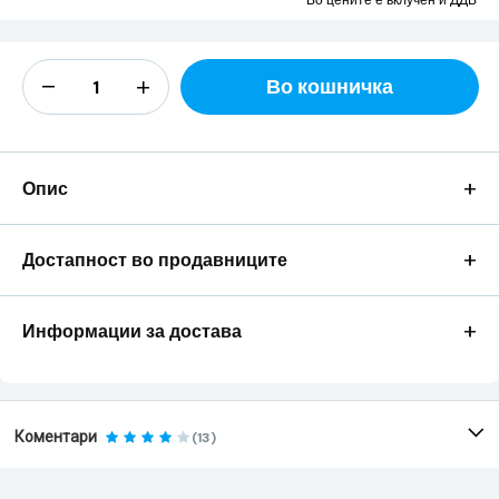
Во цените е вклучен и ДДВ
Во кошничка
+
Опис
+
Достапност во продавниците
+
Информации за достава
Коментари
(13)