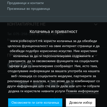
Продавници и контакти
Преземање во продавница
КОНТАКТИРАЈТЕ НЕ
Колачиња и приватност
Tel. 075-258-295 (Pon-Pet: 08-16)
Контактирајте нѐ по е-пошта
www.polleosport.mk користи колачиња за да обезбеди
целосна функционалност на овие интернет страници и да
обезбеди подобро корисничко искуство. Ние користиме
ПРИКЛУЧЕТЕ СЕ ВО ФИТНЕС ЗАЕДНИЦАТА
колачиња за да ги персонализираме содржините и
рекламите, да ги овозможиме функциите на социјалните
мрежи и да го анализираме сообраќајот. Ние, исто така,
споделуваме информации за вашата употреба на нашата
веб-локација со социјалните медиуми, партнерите за
рекламирање и анализа, и тие може да ги комбинираат со
други информации што сте им ги дале или што ги собрале
додека ги користеле нивните услуги
Повеќе информации
Софтверот за продавницата © Polleo Sport 2008 - 2026
Овозможете ги сите колачиња
Дозволи избор