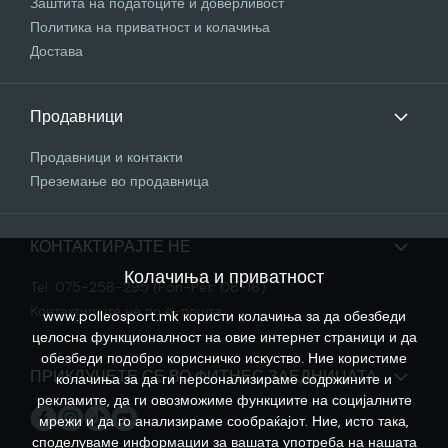
Заштита на податоците и доверливост
Политика на приватност и колачиња
Достава
Продавници
Продавници и контакти
Преземање во продавница
КОНТАКТИРАЈТЕ НЕ
Колачиња и приватност
Tel. 075-258-295 (Pon-Pet: 08-16)
Контактирајте нѐ по е-пошта
www.polleosport.mk користи колачиња за да обезбеди
целосна функционалност на овие интернет страници и да
обезбеди подобро корисничко искуство. Ние користиме
ПРИКЛУЧЕТЕ СЕ ВО ФИТНЕС ЗАЕДНИЦАТА
колачиња за да ги персонализираме содржините и
рекламите, да ги овозможиме функциите на социјалните
мрежи и да го анализираме сообраќајот. Ние, исто така,
споделуваме информации за вашата употреба на нашата