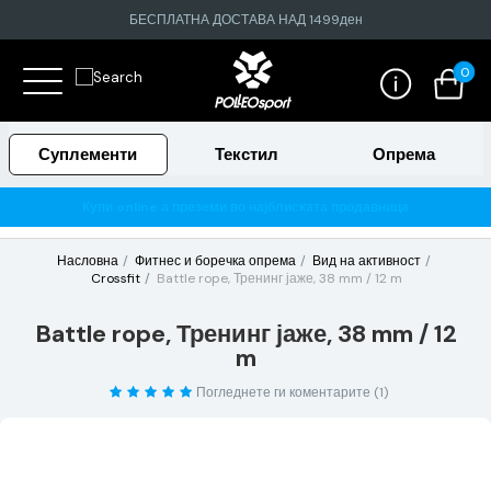
БЕСПЛАТНА ДОСТАВА НАД 1499ден
0
Суплементи
Текстил
Опрема
земи во најблиската продавница
Гарантирано 100% тестира
Насловна
Фитнес и боречка опрема
Вид на активност
Crossfit
Battle rope, Тренинг јаже, 38 mm / 12 m
Battle rope, Тренинг јаже, 38 mm / 12
m
Погледнете ги коментарите (1)