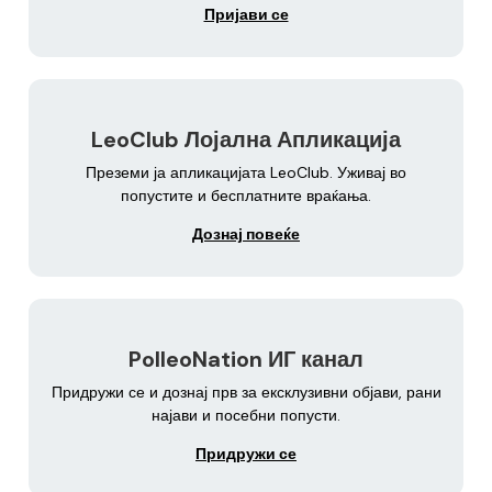
Пријави се
LeoClub Лојална Апликација
Преземи ја апликацијата LeoClub. Уживај во
попустите и бесплатните враќања.
Дознај повеќе
PolleoNation ИГ канал
Придружи се и дознај прв за ексклузивни објави, рани
најави и посебни попусти.
Придружи се