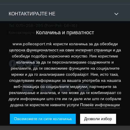
КОНТАКТИРАЈТЕ НЕ
Tel. 075-258-295 (Pon-Pet: 08-16)
Колачиња и приватност
Контактирајте нѐ по е-пошта
www.polleosport.mk користи колачиња за да обезбеди
целосна функционалност на овие интернет страници и да
ПРИКЛУЧЕТЕ СЕ ВО ФИТНЕС ЗАЕДНИЦАТА
обезбеди подобро корисничко искуство. Ние користиме
колачиња за да ги персонализираме содржините и
рекламите, да ги овозможиме функциите на социјалните
мрежи и да го анализираме сообраќајот. Ние, исто така,
споделуваме информации за вашата употреба на нашата
веб-локација со социјалните медиуми, партнерите за
рекламирање и анализа, и тие може да ги комбинираат со
други информации што сте им ги дале или што ги собрале
Софтверот за продавницата © Polleo Sport 2008 - 2026
додека ги користеле нивните услуги
Повеќе информации
Овозможете ги сите колачиња
Дозволи избор