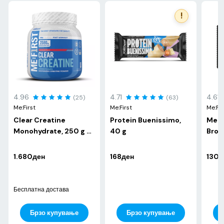
!
4.96
4.71
4.61
(25)
(63)
Me:First
Me:First
Me:Fir
Clear Creatine
Protein Buenissimo,
Me:F
Monohydrate, 250 g -
40 g
Brow
Raspberry
1.680ден
168ден
130д
Бесплатна достава
Брзо купување
Брзо купување