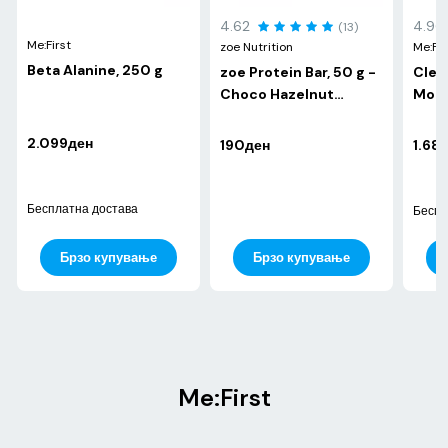
4.62
4.96
(13)
Me:First
zoe Nutrition
Me:Fir
Beta Alanine, 250 g
zoe Protein Bar, 50 g -
Clea
Choco Hazelnut
Mono
Rocher
Rasp
2.099ден
190ден
1.68
Бесплатна достава
Беспл
Брзо купување
Брзо купување
Me:First