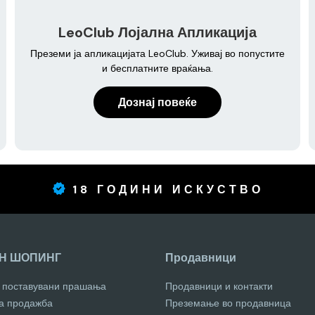
LeoClub Лојална Апликација
Преземи ја апликацијата LeoClub. Уживај во попустите
и бесплатните враќања.
Дознај повеќе
18 ГОДИНИ ИСКУСТВО
Н ШОПИНГ
Продавници
о поставувани прашања
Продавници и контакти
за продажба
Преземање во продавница