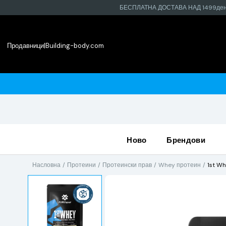
БЕСПЛАТНА ДОСТАВА НАД 1499де
Продавници
|
Building-body.com
Купи online а преземи во најблиската продавница
ново
брендови
Насловна
Протеини
Протеински прав
Whey протеин
1st Wh