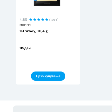
4.85
(1264)
Me:First
1st Whey, 30,4 g
115ден
Брзо купување