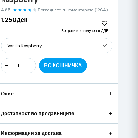
4.85
Погледнете ги коментарите (1264)
1.250ден
Во цените е вклучен и ДДВ
ВО КОШНИЧКА
+
Опис
+
Достапност во продавниците
+
Информации за достава