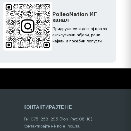
PolleoNation ИГ
канал
Придружи се и дознај прв за
ексклузивни објави, рани
најави и посебни попусти.
КОНТАКТИРАЈТЕ НЕ
Tel. 075-258-295 (Pon-Pet: 08-16)
Контактирајте нѐ по е-пошта