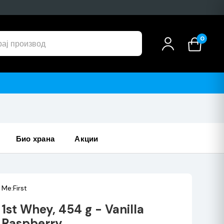
0
инални производи
био храна
акции
Me:First
1st Whey, 454 g - Vanilla
Raspberry