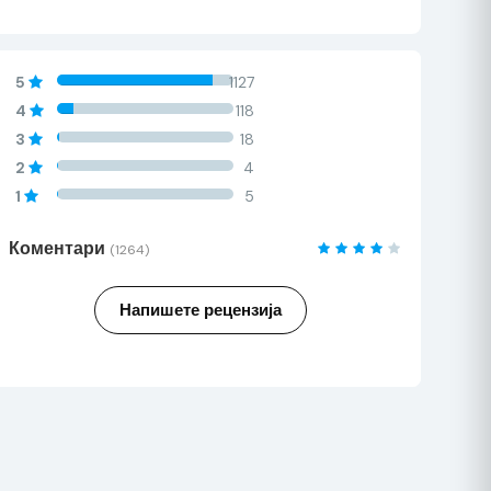
60%
5
1127
Complete
60%
4
118
Complete
60%
3
18
Complete
60%
2
4
Complete
60%
1
5
Complete
Коментари
(1264)
Напишете рецензија