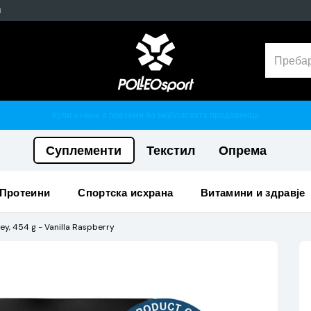
н
Гарантирано 100% тестирани и ориг
Суплементи
Текстил
Опрема
протеини
спортска исхрана
витамини и здравје
ey, 454 g - Vanilla Raspberry