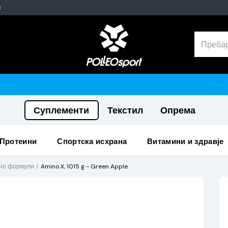
н
Гарантирано 100% тестирани и оригинални производи
Суплементи
Текстил
Опрема
протеини
спортска исхрана
витамини и здравје
но формули
Amino X, 1015 g - Green Apple