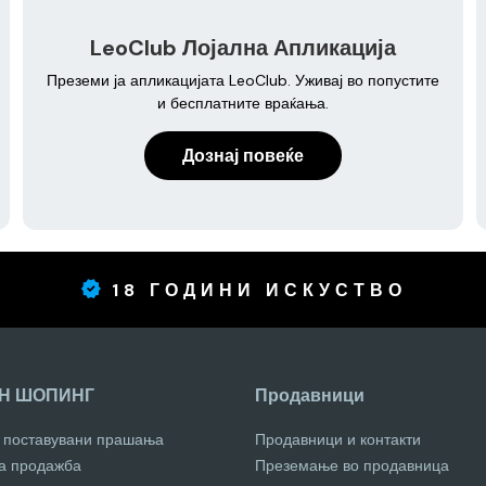
LeoClub Лојална Апликација
Преземи ја апликацијата LeoClub. Уживај во попустите
и бесплатните враќања.
Дознај повеќе
18 ГОДИНИ ИСКУСТВО
Н ШОПИНГ
Продавници
о поставувани прашања
Продавници и контакти
за продажба
Преземање во продавница