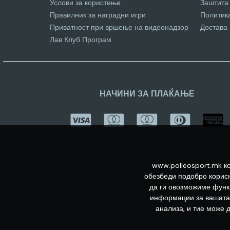
Услови за користење
Заштита
Правилник за наградни игри
Политик
Приватност при вршење на видеонадзор
Достава
Лав Клуб Програм
НАЧИНИ ЗА ПЛАЌАЊЕ
www.polleosport.mk ко
обезбеди подобро корисн
да ги овозможиме функц
информации за вашата 
анализа, и тие може 