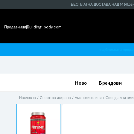
БЕСПЛАТНА ДОСТАВА НАД 1499де
Продавници
|
Building-body.com
најблиската продавница
ново
брендови
Насловна
Спортска исхрана
Аминокиселини
Специјални ами