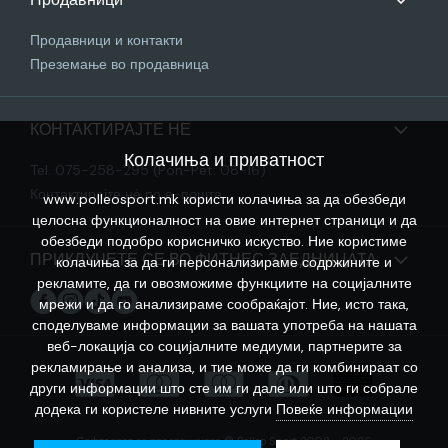
Продавници и контакти
Преземање во продавница
КОНТАКТИРАЈТЕ НЕ
Колачиња и приватност
Tel. 075-258-295 (Pon-Pet: 08-16)
Контактирајте нѐ по е-пошта
www.polleosport.mk користи колачиња за да обезбеди
целосна функционалност на овие интернет страници и да
обезбеди подобро корисничко искуство. Ние користиме
ПРИКЛУЧЕТЕ СЕ ВО ФИТНЕС ЗАЕДНИЦАТА
колачиња за да ги персонализираме содржините и
рекламите, да ги овозможиме функциите на социјалните
мрежи и да го анализираме сообраќајот. Ние, исто така,
споделуваме информации за вашата употреба на нашата
веб-локација со социјалните медиуми, партнерите за
рекламирање и анализа, и тие може да ги комбинираат со
други информации што сте им ги дале или што ги собрале
додека ги користеле нивните услуги
Повеќе информации
Софтверот за продавницата © Polleo Sport 2008 - 2026