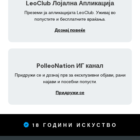
LeoClub Лојална Апликација
Преземи ја апликацијата LeoClub. Уживај во
попустите и бесплатните враќања.
Дознај повеќе
PolleoNation ИГ канал
Придружи се и дознај прв за ексклузивни објави, рани
најави и посебни попусти.
Придружи се
18 ГОДИНИ ИСКУСТВО